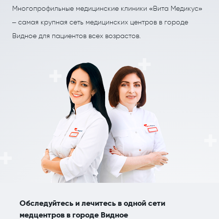
ПОЛЕЗНЫЕ СТАТЬИ
ПОЛЕЗНЫЕ СТАТЬИ
Многопрофильные медицинские клиники «Вита Медикус»
Кардиология
Рефлекторная терапия (рефлексотерапия)
– самая крупная сеть медицинских центров в городе
Видное для пациентов всех возрастов.
Кинезитерапия (ЛФК)
Терапия
Колопроктология
Травматология и ортопедия
Лечебный массаж
Урология и андрология
Мануальная терапия
Физиотерапия
Неврология
Флебология
Нефрология
Хирургия
Онкология
Эндокринология
Остеопат и кинезиолог
Обследуйтесь и лечитесь в одной сети
медцентров в городе Видное