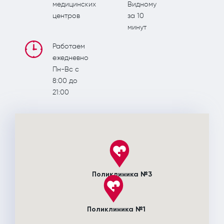
медицинских
Видному
центров
за 10
минут
Работаем
ежедневно
Пн-Вс c
8:00 до
21:00
Поликлиника №3
Поликлиника №1