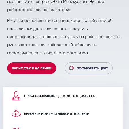
медицинских центрах «Вита Медикус» в г. Видное
ПОЛЕЗНЫЕ СТАТЬИ
ПОЛЕЗНЫЕ СТАТЬИ
работает отделение педиатрии.
Кардиология
Рефлекторная терапия (рефлексотерапия)
Регулярное посещение специалистов нашей детской
Кинезитерапия (ЛФК)
Терапия
поликлиники дает возможность: получить
Колопроктология
Травматология и ортопедия
профессиональные советы по уходу за ребенком, снизить
риск возникновения заболеваний, обеспечить
Лечебный массаж
Урология и андрология
гармоничное развитие юного организма.
Мануальная терапия
Физиотерапия
Неврология
Флебология
ЗАПИСАТЬСЯ НА ПРИЕМ
ПОСМОТРЕТЬ ЦЕНУ
Нефрология
Хирургия
Онкология
Эндокринология
ПРОФЕССИОНАЛЬНЫЕ ДЕТСКИЕ СПЕЦИАЛИСТЫ
Остеопат и кинезиолог
БЕРЕЖНОЕ И ВНИМАТЕЛЬНОЕ ОТНОШЕНИЕ