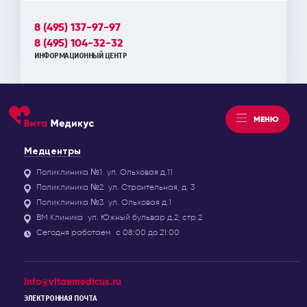
8 (495) 137-97-97
8 (495) 104-32-32
ИНФОРМАЦИОННЫЙ ЦЕНТР
МЕНЮ
Медцентры
Поликлиника №1
ул. Ольховая д.11
Поликлиника №2
ул. Строительная, д. 3
Поликлиника №3
ул. Ольховая д.1
ВМ Клиника
ул. Южный бульвар д.2, стр.2
Сегодня работаем
с 08:00 до 21:00
info@vitaemedicus.ru
ЭЛЕКТРОННАЯ ПОЧТА