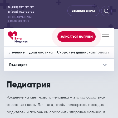
8 (495) 137-97-97
ВЫЗВАТЬ ВРАЧА
8 (495) 104-32-32
СЕГОДНЯ РАБОТАЕМ
С 08:00 ДО 21:00
ЗАПИСАТЬСЯ НА ПРИЕМ
Главная
Услуги
Лечение
Педиатрия
Лечение
Диагностика
Скорая медицинская помощь
Пр
Педиатрия
Лечение
Дополнительно
Диагностика
Дополнительно
Скорая медиц
До
Педиатрия
Акушерство и гинекология
Отделение офтальмологии
Аппаратная диагностика
Вызов врача на дом
Перевозка леж
СПЕЦИАЛИСТЫ
СПЕЦИАЛИСТЫ
Аллергология и иммунология
Отоларингология
Рождение на свет нового человека – это колоссальная
ЦЕНЫ НА УСЛУГИ
ЦЕНЫ НА УСЛУГИ
ответственность. Для того, чтобы поддержать молодых
Гастроэнтерология
Педиатрия
МЕДИЦИНСКИЕ ЦЕНТРЫ
МЕДИЦИНСКИЕ ЦЕНТРЫ
родителей и помочь им сохранить здоровье малыша, в
Дерматовенерология
Психология