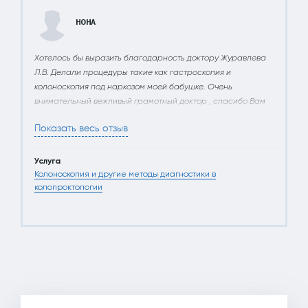
НОНА
Хотелось бы выразить благодарность доктору Журавлева
Л.В. Делали процедуры такие как гастроскопия и
колоноскопия под наркозом моей бабушке. Очень
внимательный вежливый грамотный доктор , спасибо Вам
огромное ! А также анестезиологу . Спасибо!
Показать весь отзыв
11 Янв 2020
Услуга
Колоноскопия и другие методы диагностики в
колопроктологии