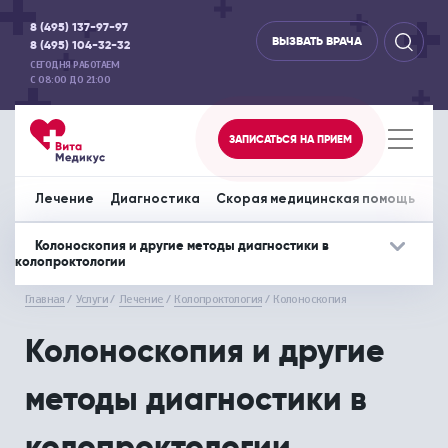
8 (495) 137-97-97
ВЫЗВАТЬ ВРАЧА
8 (495) 104-32-32
СЕГОДНЯ РАБОТАЕМ
С 08:00 ДО 21:00
ЗАПИСАТЬСЯ НА ПРИЕМ
Лечение
Диагностика
Скорая медицинская помощь
Пр
Колоноскопия и другие методы диагностики в
колопроктологии
Лечение
Дополнительно
Диагностика
Дополнительно
Скорая медиц
До
Главная
Услуги
Лечение
Колопроктология
Колоноскопия
Акушерство и гинекология
Отделение офтальмологии
Аппаратная диагностика
Вызов врача на дом
Перевозка леж
СПЕЦИАЛИСТЫ
СПЕЦИАЛИСТЫ
Колоноскопия и другие
Аллергология и иммунология
Отоларингология
ЦЕНЫ НА УСЛУГИ
ЦЕНЫ НА УСЛУГИ
методы диагностики в
Гастроэнтерология
Педиатрия
МЕДИЦИНСКИЕ ЦЕНТРЫ
МЕДИЦИНСКИЕ ЦЕНТРЫ
колопроктологии
Дерматовенерология
Психология