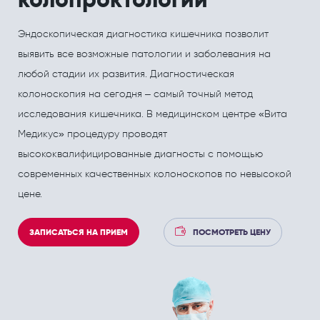
ПОЛЕЗНЫЕ СТАТЬИ
ПОЛЕЗНЫЕ СТАТЬИ
Кардиология
Рефлекторная терапия (рефлексотерапия)
Эндоскопическая диагностика кишечника позволит
выявить все возможные патологии и заболевания на
Кинезитерапия (ЛФК)
Терапия
любой стадии их развития. Диагностическая
Колопроктология
Травматология и ортопедия
колоноскопия на сегодня – самый точный метод
Лечебный массаж
Урология и андрология
исследования кишечника. В медицинском центре «Вита
Медикус» процедуру проводят
Мануальная терапия
Физиотерапия
высококвалифицированные диагносты с помощью
Неврология
Флебология
современных качественных колоноскопов по невысокой
цене.
Нефрология
Хирургия
Онкология
Эндокринология
ЗАПИСАТЬСЯ НА ПРИЕМ
ПОСМОТРЕТЬ ЦЕНУ
Остеопат и кинезиолог