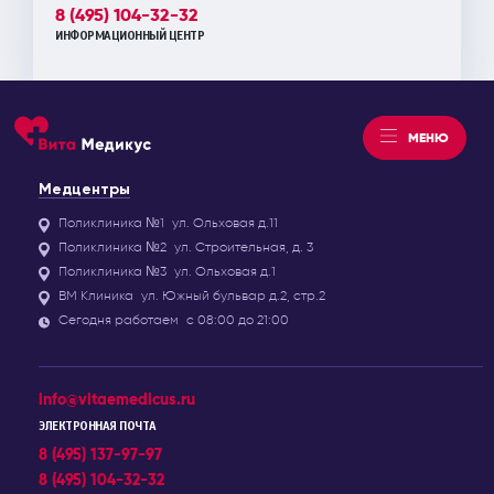
8 (495) 104-32-32
ИНФОРМАЦИОННЫЙ ЦЕНТР
МЕНЮ
Медцентры
Поликлиника №1
ул. Ольховая д.11
Поликлиника №2
ул. Строительная, д. 3
Поликлиника №3
ул. Ольховая д.1
ВМ Клиника
ул. Южный бульвар д.2, стр.2
Сегодня работаем
с 08:00 до 21:00
info@vitaemedicus.ru
ЭЛЕКТРОННАЯ ПОЧТА
8 (495) 137-97-97
8 (495) 104-32-32