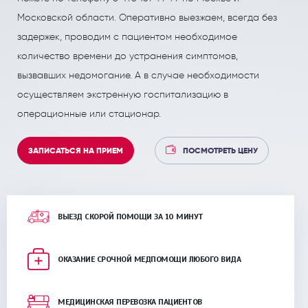
ПОЛЕЗНЫЕ СТАТЬИ
ПОЛЕЗНЫЕ СТАТЬИ
Московской области. Оперативно выезжаем, всегда без
Кардиология
Рефлекторная терапия (рефлексотерапия)
задержек, проводим с пациентом необходимое
Кинезитерапия (ЛФК)
Терапия
количество времени до устранения симптомов,
вызвавших недомогание. А в случае необходимости
Колопроктология
Травматология и ортопедия
осуществляем экстренную госпитализацию в
Лечебный массаж
Урология и андрология
операционные или стационар.
Мануальная терапия
Физиотерапия
ЗАПИСАТЬСЯ НА ПРИЕМ
ПОСМОТРЕТЬ ЦЕНУ
Неврология
Флебология
Нефрология
Хирургия
ВЫЕЗД СКОРОЙ ПОМОЩИ ЗА 10 МИНУТ
Онкология
Эндокринология
Остеопат и кинезиолог
ОКАЗАНИЕ СРОЧНОЙ МЕДПОМОЩИ ЛЮБОГО ВИДА
МЕДИЦИНСКАЯ ПЕРЕВОЗКА ПАЦИЕНТОВ