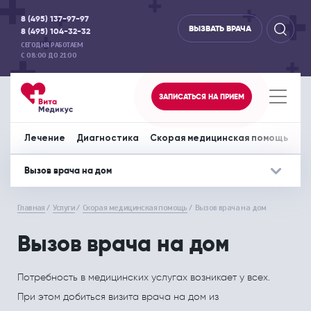
8 (495) 137-97-97
ВЫЗВАТЬ ВРАЧА
8 (495) 104-32-32
СЕГОДНЯ РАБОТАЕМ
С 08:00 ДО 21:00
ЗАПИСАТЬСЯ НА ПРИЕМ
Лечение
Диагностика
Скорая медицинская помощь
Пр
Вызов врача на дом
Лечение
Дополнительно
Диагностика
Дополнительно
Скорая медиц
До
Главная
Услуги
Скорая медицинская помощь
Вызов врача на дом
Акушерство и гинекология
Отделение офтальмологии
Аппаратная диагностика
Вызов врача на дом
Перевозка леж
СПЕЦИАЛИСТЫ
СПЕЦИАЛИСТЫ
Вызов врача на дом
Аллергология и иммунология
Отоларингология
ЦЕНЫ НА УСЛУГИ
ЦЕНЫ НА УСЛУГИ
Потребность в медицинских услугах возникает у всех.
Гастроэнтерология
Педиатрия
МЕДИЦИНСКИЕ ЦЕНТРЫ
МЕДИЦИНСКИЕ ЦЕНТРЫ
При этом добиться визита врача на дом из
Дерматовенерология
Психология