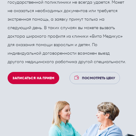
ПОЛЕЗНЫЕ СТАТЬИ
ПОЛЕЗНЫЕ СТАТЬИ
государственной поликлиники не всегда удается. Может
не оказаться необходимых документов или требуется
Кардиология
Рефлекторная терапия (рефлексотерапия)
экстренная помощь, а заявку примут только на
Кинезитерапия (ЛФК)
Терапия
следующий день. В таких случаях вы можете вызвать
Колопроктология
Травматология и ортопедия
доктора широкого профиля из клиники «Вита Медикус»
для оказания помощи взрослым и детям. По
Лечебный массаж
Урология и андрология
индивидуальной договоренности возможен выезд
Мануальная терапия
Физиотерапия
другого медицинского работника другой специальности.
Неврология
Флебология
ЗАПИСАТЬСЯ НА ПРИЕМ
ПОСМОТРЕТЬ ЦЕНУ
Нефрология
Хирургия
Онкология
Эндокринология
Остеопат и кинезиолог