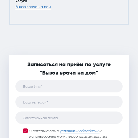
оправдывает то, что услуга не бесплатна.
Услуга
Вызов врача на дом
Записаться на приём по услуге
"Вызов врача на дом"
Ваше Имя*
Ваш телефон*
Электронная почта
Я соглашаюсь с
условиями обработки
и
использования моих персональных данных