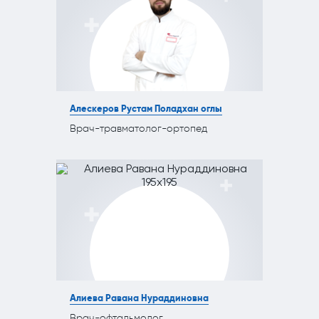
Алескеров Рустам Поладхан оглы
Врач-травматолог-ортопед
Алиева Равана Нураддиновна
Врач-офтальмолог