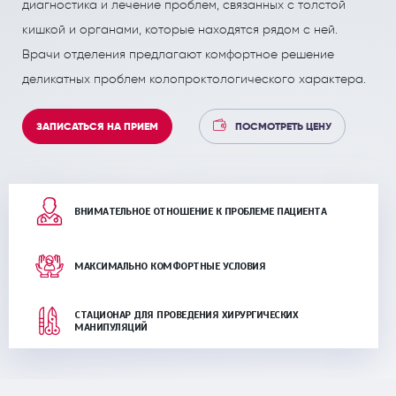
диагностика и лечение проблем, связанных с толстой
ПОЛЕЗНЫЕ СТАТЬИ
ПОЛЕЗНЫЕ СТАТЬИ
кишкой и органами, которые находятся рядом с ней.
Кардиология
Рефлекторная терапия (рефлексотерапия)
Врачи отделения предлагают комфортное решение
Кинезитерапия (ЛФК)
Терапия
деликатных проблем колопроктологического характера.
Колопроктология
Травматология и ортопедия
ЗАПИСАТЬСЯ НА ПРИЕМ
ПОСМОТРЕТЬ ЦЕНУ
Лечебный массаж
Урология и андрология
Мануальная терапия
Физиотерапия
Неврология
Флебология
ВНИМАТЕЛЬНОЕ ОТНОШЕНИЕ К ПРОБЛЕМЕ ПАЦИЕНТА
Нефрология
Хирургия
МАКСИМАЛЬНО КОМФОРТНЫЕ УСЛОВИЯ
Онкология
Эндокринология
Остеопат и кинезиолог
СТАЦИОНАР ДЛЯ ПРОВЕДЕНИЯ ХИРУРГИЧЕСКИХ
МАНИПУЛЯЦИЙ