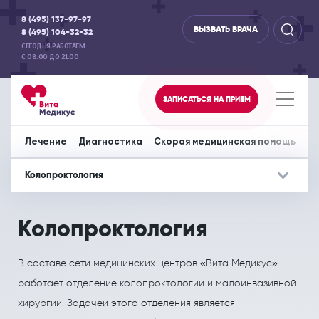
8 (495) 137-97-97
ВЫЗВАТЬ ВРАЧА
8 (495) 104-32-32
СЕГОДНЯ РАБОТАЕМ
С 08:00 ДО 21:00
ЗАПИСАТЬСЯ НА ПРИЕМ
Главная
Услуги
Лечение
Колопроктология
Лечение
Диагностика
Скорая медицинская помощь
Пр
Колопроктология
Лечение
Дополнительно
Диагностика
Дополнительно
Скорая медиц
До
Колопроктология
Акушерство и гинекология
Отделение офтальмологии
Аппаратная диагностика
Вызов врача на дом
Перевозка леж
СПЕЦИАЛИСТЫ
СПЕЦИАЛИСТЫ
Аллергология и иммунология
Отоларингология
В составе сети медицинских центров «Вита Медикус»
ЦЕНЫ НА УСЛУГИ
ЦЕНЫ НА УСЛУГИ
работает отделение колопроктологии и малоинвазивной
Гастроэнтерология
Педиатрия
МЕДИЦИНСКИЕ ЦЕНТРЫ
МЕДИЦИНСКИЕ ЦЕНТРЫ
хирургии. Задачей этого отделения является
Дерматовенерология
Психология