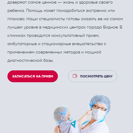
ПОЛЕЗНЫЕ СТАТЬИ
ПОЛЕЗНЫЕ СТАТЬИ
доверяют самое ценное — жизнь и здоровье своего
ребенка. Помощь может понадобиться экстренно или
Кардиология
Рефлекторная терапия (рефлексотерапия)
планово. Наши специалисты готовы оказать ее на самом
Кинезитерапия (ЛФК)
Терапия
лучшем уровне в медицинских центрах города Видное. В
Колопроктология
Травматология и ортопедия
клиниках проводится консультативный прием,
амбулаторные и стационарные вмешательства с
Лечебный массаж
Урология и андрология
применением современных методов и мощной
Мануальная терапия
Физиотерапия
диагностической базы.
Неврология
Флебология
ЗАПИСАТЬСЯ НА ПРИЕМ
ПОСМОТРЕТЬ ЦЕНУ
Нефрология
Хирургия
Онкология
Эндокринология
Остеопат и кинезиолог