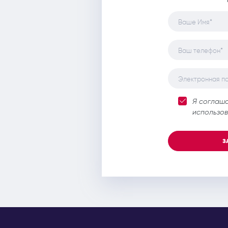
Ваше Имя*
Ваш телефон*
Электронная п
Я соглаш
использов
З