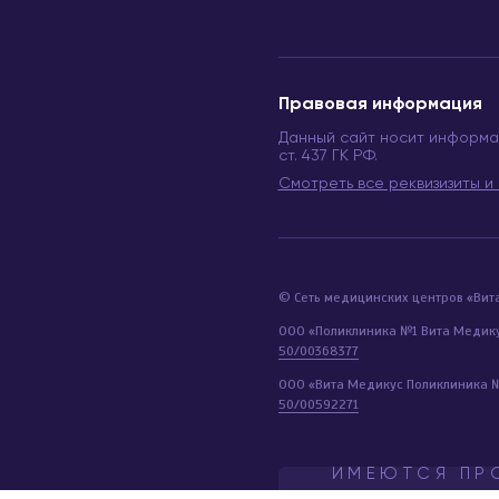
Правовая информация
Данный сайт носит информа
ст. 437 ГК РФ.
Смотреть все реквизизиты 
© Сеть медицинских центров «Вит
ООО «Поликлиника №1 Вита Медик
50/00368377
ООО «Вита Медикус Поликлиника 
50/00592271
ИМЕЮТСЯ ПР