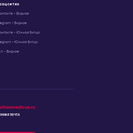
 соцсетях
онтакте - Видное
legram - Видное
онтакте - Южная Битца
legram - Южная Битца
Х - Видное
vitaemedicus.ru
ОННАЯ ПОЧТА