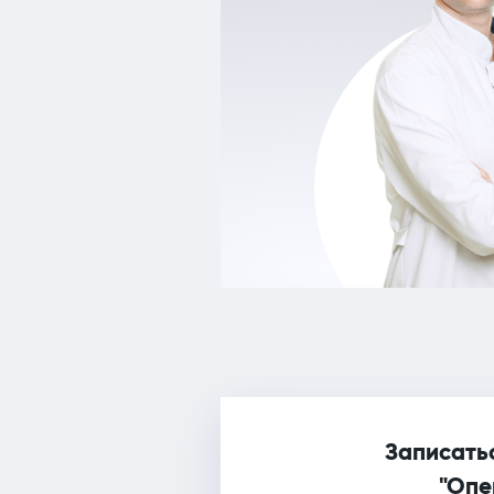
Записатьс
"Опе