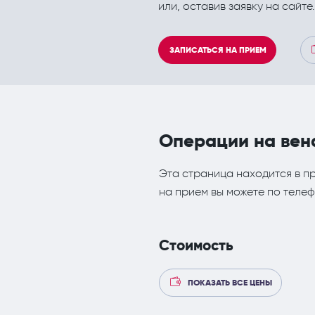
или, оставив заявку на сайте.
Кардиология
Инъекционные эстетич
Кинезитерапия (ЛФК)
ЗАПИСАТЬСЯ НА ПРИЕМ
Колопроктология
Лечебный массаж
Мануальная терапия
Операции на вен
Неврология
Эта страница находится в п
Нефрология
на прием вы можете по телефо
Онкология
Остеопат и кинезиолог
Стоимость
ПОКАЗАТЬ ВСЕ ЦЕНЫ