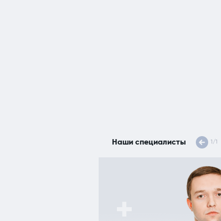
Наши специалисты
1
/
1
ач-флеболог