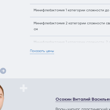
Минифлебэктомия 1 категории сложности до
Минифлебэктомия 2 категории сложности с
см
Минифлебэктомия 1 категории сложности, 2 
- голень и бедро
Показать цены
Минифлебэктомия 3 категории сложности, 2
- голень и бедро
Комбинированная флебэктомия
Аутодермопластика трофических язв расще
свободным кожным лоскутом (1% площади тел
Осокин Виталий Василье
стоимости анестезии
Врач-хирург, пластический 