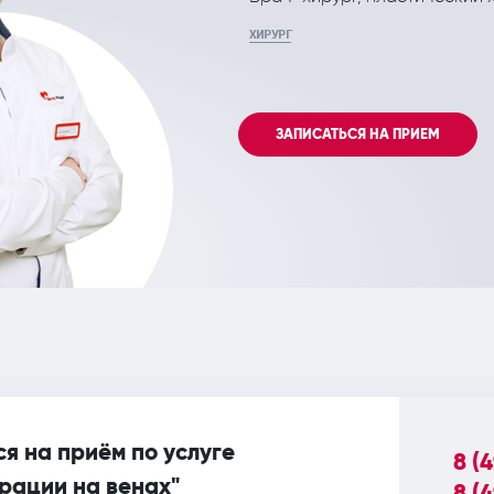
ХИРУРГ
Кроссэктомия (перевязка большой подкожной
устья при восходящих тромбофлебитах)
ЗАПИСАТЬСЯ НА ПРИЕМ
я на приём по услуге
8 (
рации на венах"
8 (