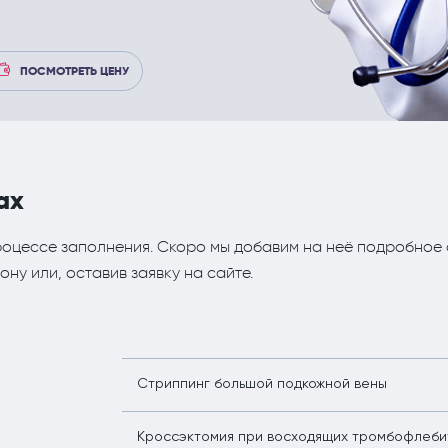
еские процедуры
Рефлекторная терапия (рефлексотерапи
Корректировка жировых отложений липо
Терапия
ПОСМОТРЕТЬ ЦЕНУ
Травматология и ортопедия
Урология и андрология
Физиотерапия
ах
Флебология
роцессе заполнения. Скоро мы добавим на неё подробное 
Хирургия
ну или, оставив заявку на сайте.
Эндокринология
Стриппинг большой подкожной вены
Кроссэктомия при восходящих тромбофлеби