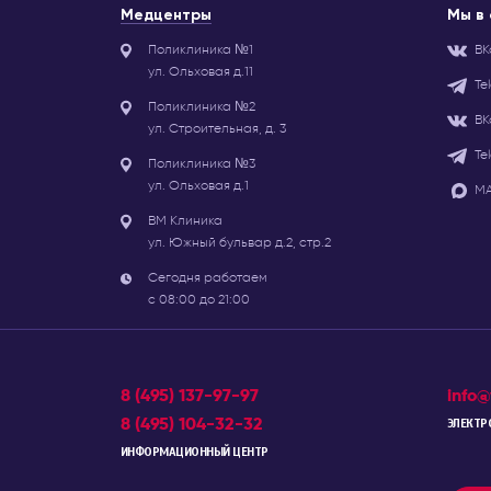
Медцентры
Мы в
Поликлиника №1
ВК
ул. Ольховая д.11
Te
Поликлиника №2
ВК
ул. Строительная, д. 3
Te
Поликлиника №3
ул. Ольховая д.1
МА
ВМ Клиника
ул. Южный бульвар д.2, стр.2
Сегодня работаем
с 08:00 до 21:00
8 (495) 137-97-97
info@
8 (495) 104-32-32
ЭЛЕКТР
ИНФОРМАЦИОННЫЙ ЦЕНТР