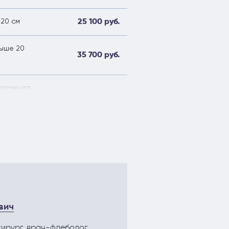
25 100 руб.
 20 см
выше 20
35 700 руб.
сегмента
15 900 руб.
 сегмента
50 200 руб.
55 500 руб.
пленным
12 900 руб.
а) без
вич
хирург, врач-флеболог