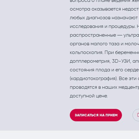
вопроса о плане ведения же
Кардиология
Инъекционные эстетич
осмотра оказывается недост
Кинезитерапия (ЛФК)
любых диагнозов назначают
исследования и процедуры. 
Колопроктология
распространенные — ультра
Лечебный массаж
органов малого таза и моло
кольпоскопия. При беременн
Мануальная терапия
допплерометрия, 3D-УЗИ, ап
Неврология
состояния плода и его серд
Нефрология
(кардиотокография). Все эти
проводятся в наших медцент
Онкология
доступной цене.
Остеопат и кинезиолог
ЗАПИСАТЬСЯ НА ПРИЕМ