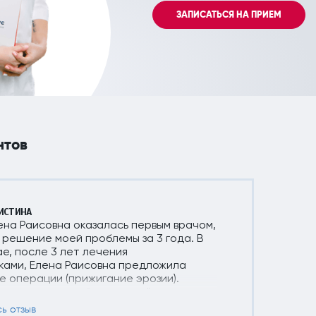
ЗАПИСАТЬСЯ НА ПРИЕМ
нтов
ИСТИНА
на Раисовна оказалась первым врачом,
решение моей проблемы за 3 года. В
е, после 3 лет лечения
ками, Елена Раисовна предложила
 операции (прижигание эрозии).
о других врачей говорили "ни в коем
е решится с помощью ....", а далее
сь отзыв