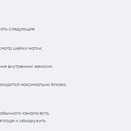
лать следующие
мотр шейки матки,
ния внутренних женских
находится максимально близко
обычного канала есть
аплод» и обнаружить