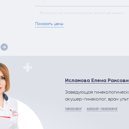
Дуплексное исследование артерий матки
Показать цены
Эхогистеросальпингография (сонография)
УЗИ акушерское (I триместр 11-13 нед)
УЗИ акушерское (I триместр 11-13 нед) много
беременность
Исламова Елена Раисовн
УЗИ акушерское (в рамках программы прикр
по беременности)
Заведующая гинекологическ
акушер-гинеколог, врач уль
УЗИ малого таза (трансвагинально) с
ГИНЕКОЛОГ
АКУШЕР-ГИНЕКОЛОГ
допплерографией