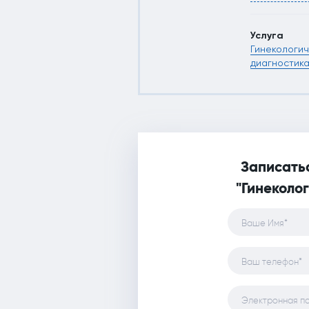
 сжатые сроки, и с
рекомендо
таблетки, 
день после
Услуга
проблема н
Гинекологич
Теперь я т
диагностик
25 Фев 2019
Записатьс
"Гинеколо
Ваше Имя*
Ваш телефон*
Электронная п