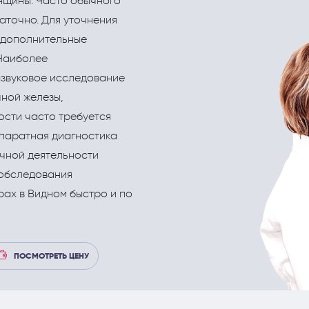
нщины. Часто обычного
еские процедуры
Рефлекторная терапия (рефлексотерапи
Корректировка жировых отложений липо
аточно. Для уточнения
Терапия
 дополнительные
Наиболее
Травматология и ортопедия
звуковое исследование
Урология и андрология
чной железы,
ости часто требуется
Физиотерапия
паратная диагностика
Флебология
ечной деятельности
Хирургия
 обследования
рах в Видном быстро и по
Эндокринология
ПОСМОТРЕТЬ ЦЕНУ