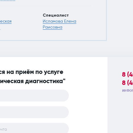
вались очередные "волшебные"
которые не помогали. На сегодняшний
 операции прошло около 9 месяцев и
Специалист
е вернулась. Спасибо, Елена Раисовна.
еская
Исламова Елена
очно уверена, что нашла своего врача.
а
Раисовна
я на приём по услуге
8 (
гическая диагностика"
8 (
ИНФОР
очта