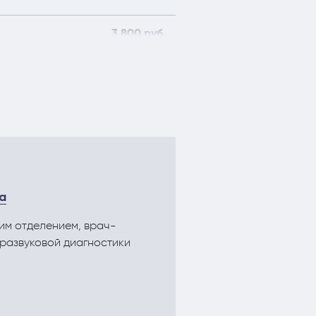
3 800 руб.
8 200 руб.
3 600 руб.
плодная
3 700 руб.
а
епления
2 400 руб.
им отделением, врач-
тразвуковой диагностики
2 600 руб.