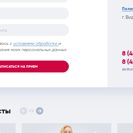
Поли
г. Ви
очта
аюсь с
условиями обработки
и
ания моих персональных данных
8 (
8 (
АПИСАТЬСЯ НА ПРИЕМ
ИНФОР
сты
1
/
2