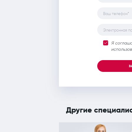
Ваш телефон*
Электронная п
Я соглаш
использов
З
Другие специали