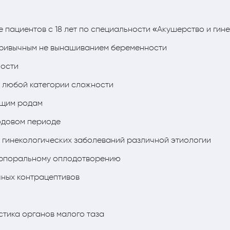
е пациентов с 18 лет по специальности «Акушерство и гин
привычным не вынашиванием беременности
ности
 любой категории сложности
ящим родам
одовом периоде
е гинекологических заболеваний различной этиологии
корпоральному оплодотворению
чных контрацептивов
стика органов малого таза