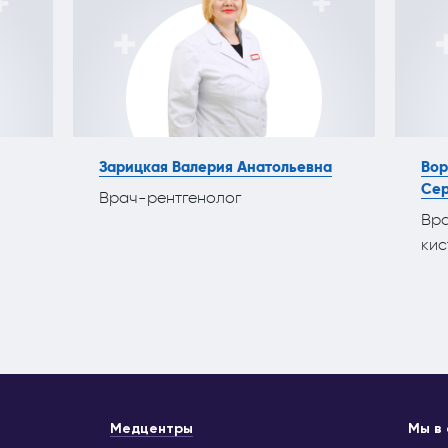
Зарицкая Валерия Анатольевна
Вор
Сер
Врач-рентгенолог
Вра
кис
Медцентры
Мы в