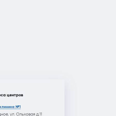
са центров
клиника №1
дное, ул. Ольховая д.11