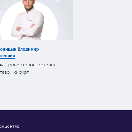
оницын Владимир
Агеева Альбина Кял
геевич
Врач-физиотерапевт
ч-травматолог-ортопед,
спортивной медици
тевой хирург
 соцсетях