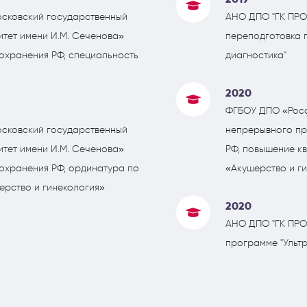
сковский государственный
АНО ДПО "ГК ПРО
тет имени И.М. Сеченова»
переподготовка 
охранения РФ, специальность
диагностика"
2020
ФГБОУ ДПО «Росс
сковский государственный
непрерывного п
тет имени И.М. Сеченова»
РФ, повышение к
охранения РФ, ординатура по
«Акушерство и г
ерство и гинекология»
2020
АНО ДПО "ГК ПРО
программе "Ультр