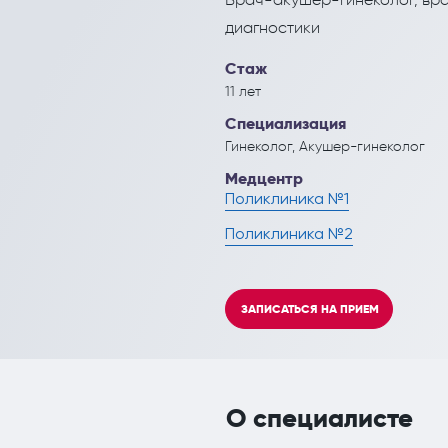
Кардиология
Инъекционные эстетич
диагностики
Кинезитерапия (ЛФК)
Стаж
Колопроктология
11 лет
Специализация
Лечебный массаж
Гинеколог, Акушер-гинеколог
Мануальная терапия
Медцентр
Поликлиника №1
Неврология
Поликлиника №2
Нефрология
Онкология
ЗАПИСАТЬСЯ НА ПРИЕМ
Остеопат и кинезиолог
О специалисте