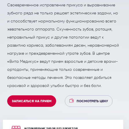
ПОЛЕЗНЫЕ СТАТЬИ
ПОЛЕЗНЫЕ СТАТЬИ
Своевременное исправление прикуса и выравнивание
Кардиология
Рефлекторная терапия (рефлексотерапия)
зубного ряда не только решает эстетические задачи, но
и способствует нормальному функционированию всего
Кинезитерапия (ЛФК)
Терапия
жевательного аппарата. Скученность зубов, ротация,
Колопроктология
Травматология и ортопедия
неправильный прикус и другие патологии ведут к
Лечебный массаж
Урология и андрология
развитию кариеса, заболеваниям десен, неравномерной
нагрузке и преждевременной утрате зубов. В центре
Мануальная терапия
Физиотерапия
«Вита Медикус» ведут прием взрослые и детские врачи-
Неврология
Флебология
ортодонты, применяющие только современные и
безопасные методы лечения. Это позволяет добиться
Нефрология
Хирургия
красивой и здоровой улыбки быстро и без боли.
Онкология
Эндокринология
ЗАПИСАТЬСЯ НА ПРИЕМ
ПОСМОТРЕТЬ ЦЕНУ
Остеопат и кинезиолог
ИСПРАВЛЕНИЕ ЗУБОВ БЕЗ БРЕКЕТОВ