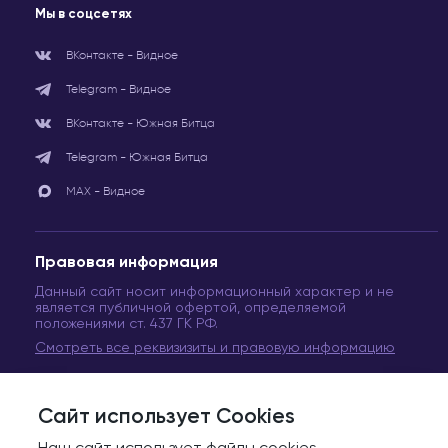
Мы в соцсетях
ВКонтакте - Видное
Telegram - Видное
ВКонтакте - Южная Битца
Telegram - Южная Битца
МАХ - Видное
Правовая информация
Данный сайт носит информационный характер и не
является публичной офертой, определяемой
положениями ст. 437 ГК РФ.
Смотреть все реквизизиты и правовую информацию
Сайт использует Cookies
© Сеть медицинских центров «Вита Медикус». 2011-2024
Московская область, Ленинский городской округ, г. Видное