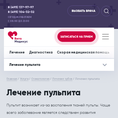
8 (495) 137-97-97
ВЫЗВАТЬ ВРАЧА
8 (495) 104-32-32
СЕГОДНЯ РАБОТАЕМ
С 08:00 ДО 21:00
ЗАПИСАТЬСЯ НА ПРИЕМ
Лечение
Диагностика
Скорая медицинская помощь
Пр
Лечение пульпита
Лечение
Дополнительно
Диагностика
Дополнительно
Скорая медиц
До
Главная
Услуги
Стоматология
Лечение зубов
Лечение пульпита
Акушерство и гинекология
Отделение офтальмологии
Аппаратная диагностика
Вызов врача на дом
Перевозка леж
СПЕЦИАЛИСТЫ
СПЕЦИАЛИСТЫ
Лечение пульпита
Аллергология и иммунология
Отоларингология
ЦЕНЫ НА УСЛУГИ
ЦЕНЫ НА УСЛУГИ
Пульпит возникает из-за воспаления тканей пульпы. Чаще
Гастроэнтерология
Педиатрия
МЕДИЦИНСКИЕ ЦЕНТРЫ
МЕДИЦИНСКИЕ ЦЕНТРЫ
всего заболевание является следствием развития
Дерматовенерология
Психология