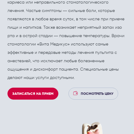
ПОЛЕЗНЫЕ СТАТЬИ
ПОЛЕЗНЫЕ СТАТЬИ
кариеса или неправильного стоматологического
лечения. Частые симптомы — сильные боли, которые
Кардиология
Рефлекторная терапия (рефлексотерапия)
появляются в любое время суток, в том числе при приеме
Кинезитерапия (ЛФК)
Терапия
пищи и напитков. Также возникает неприятный запах изо
Колопроктология
Травматология и ортопедия
рта и в острой стадии — повышение температуры. Врачи
стоматологии «Вита Медикус» используют самые
Лечебный массаж
Урология и андрология
эффективные и передовые методы лечения пульпита с
Мануальная терапия
Физиотерапия
анестезией, что исключает любые болезненные
ощущения и дискомфорт пациента. Специальные цены
Неврология
Флебология
делают наши услуги доступными.
Нефрология
Хирургия
ЗАПИСАТЬСЯ НА ПРИЕМ
ПОСМОТРЕТЬ ЦЕНУ
Онкология
Эндокринология
Остеопат и кинезиолог