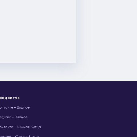
 соцсетях
онтакте - Видное
legram - Видное
онтакте - Южная Битца
legram - Южная Битца