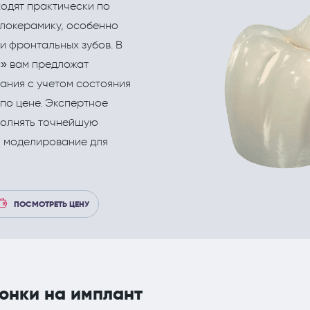
ходят практически по
еские процедуры
Рефлекторная терапия (рефлексотерапи
Корректировка жировых отложений липо
локерамику, особенно
Терапия
и фронтальных зубов. В
Травматология и ортопедия
» вам предложат
ания с учетом состояния
Урология и андрология
по цене. Экспертное
Физиотерапия
полнять точнейшую
и моделирование для
Флебология
Хирургия
Эндокринология
ПОСМОТРЕТЬ ЦЕНУ
онки на имплант