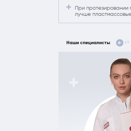
При протезировании п
лучше пластмассовы
Наши специалисты
1
/
1
матолог-ортопед