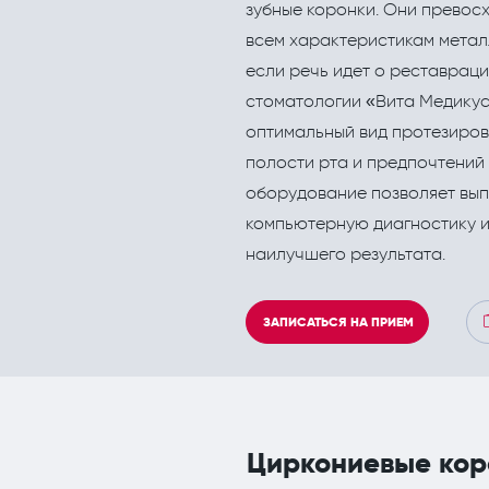
зубные коронки. Они превос
Кардиология
Инъекционные эстетич
всем характеристикам метал
Кинезитерапия (ЛФК)
если речь идет о реставраци
Колопроктология
стоматологии «Вита Медикус
оптимальный вид протезиров
Лечебный массаж
полости рта и предпочтений 
Мануальная терапия
оборудование позволяет вы
компьютерную диагностику 
Неврология
наилучшего результата.
Нефрология
Онкология
ЗАПИСАТЬСЯ НА ПРИЕМ
Остеопат и кинезиолог
Циркониевые кор