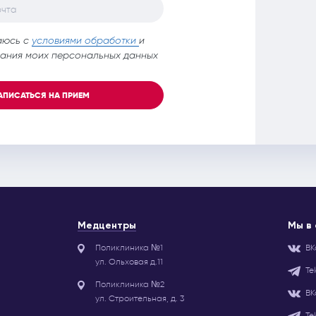
очта
аюсь с
условиями обработки
и
ания моих персональных данных
АПИСАТЬСЯ НА ПРИЕМ
Медцентры
Мы в
Поликлиника №1
ВК
ул. Ольховая д.11
Te
Поликлиника №2
ВК
ул. Строительная, д. 3
Te