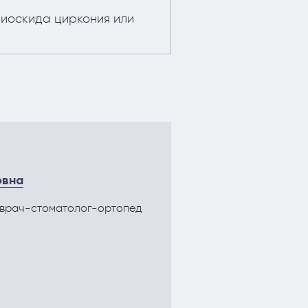
диоскида циркония или
овна
 врач-стоматолог-ортопед