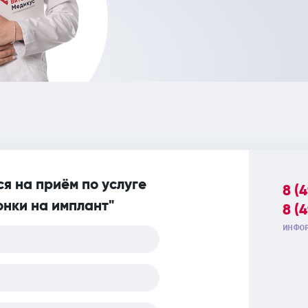
я на приём по услуге
8 (
онки на имплант"
8 (
ИНФОР