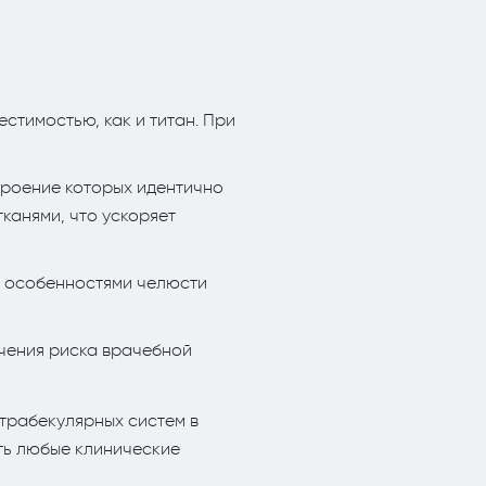
стимостью, как и титан. При
троение которых идентично
канями, что ускоряет
с особенностями челюсти
чения риска врачебной
трабекулярных систем в
ть любые клинические