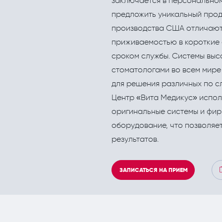
заключается в персональном
Кардиология
Инъекционные эстетич
предложить уникальный прод
Кинезитерапия (ЛФК)
производства США отличают
приживаемостью в короткие 
Колопроктология
сроком службы. Системы выс
Лечебный массаж
стоматологами во всем мире
для решения различных по с
Мануальная терапия
Центр «Вита Медикус» испол
Неврология
оригинальные системы и фи
Нефрология
оборудование, что позволяе
результатов.
Онкология
Остеопат и кинезиолог
ЗАПИСАТЬСЯ НА ПРИЕМ