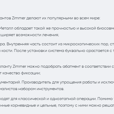
нтов Zimmer делают их популярными во всем мире:
 Металл обладает такой же прочностью и высокой биосовме
асширяет возможности лечения;
ра. Внутренняя часть состоит из микроскопических пор, с
кости. После установки система буквально срастается с т
планту Zimmer можно подобрать абатмент в соответствии 
т качество фиксации;
ументарий. Производитель для упрощения работы и исклю
иалистов набором инструментов.
одят для классической и одноэтапной операции. Помимо 
онные корневидные и цельные, поэтому с ними можно реша