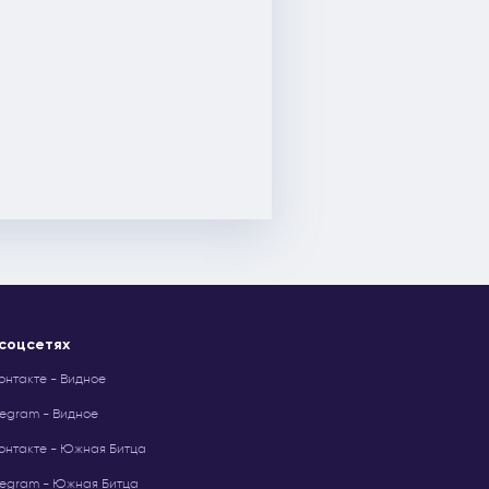
 соцсетях
онтакте - Видное
legram - Видное
онтакте - Южная Битца
legram - Южная Битца