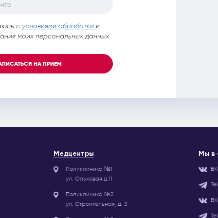
очта
аюсь с
условиями обработки
и
ания моих персональных данных
АПИСАТЬСЯ НА ПРИЕМ
Медцентры
Мы в
Поликлиника №1
ВК
ул. Ольховая д.11
Te
Поликлиника №2
ВК
ул. Строительная, д. 3
Te