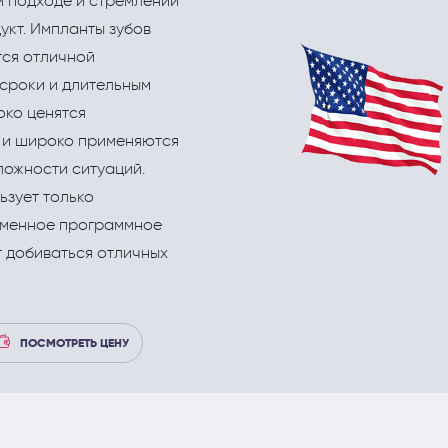
 подходе и стремлении
еские процедуры
Рефлекторная терапия (рефлексотерапи
Корректировка жировых отложений липо
укт. Импланты зубов
Терапия
ся отличной
сроки и длительным
Травматология и ортопедия
око ценятся
Урология и андрология
 и широко применяются
ложности ситуаций.
Физиотерапия
ьзует только
Флебология
рменное программное
Хирургия
т добиваться отличных
Эндокринология
ПОСМОТРЕТЬ ЦЕНУ