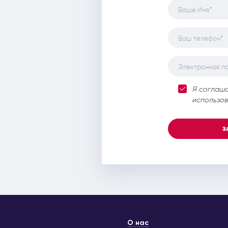
Ваше Имя*
Ваш телефон*
Электронная п
Я соглаш
использов
З
О нас