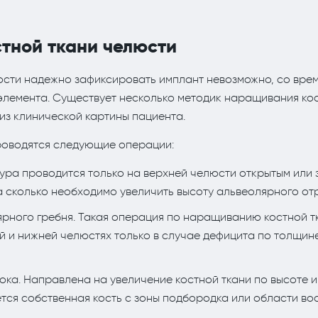
тной ткани челюсти
сти надежно зафиксировать имплант невозможно, со вре
элемента. Существует несколько методик наращивания кос
из клинической картины пациента.
роводятся следующие операции:
ура проводится только на верхней челюсти открытым или
на сколько необходимо увеличить высоту альвеолярного от
рного гребня. Такая операция по наращиванию костной т
й и нижней челюстях только в случае дефицита по толщин
ока. Направлена на увеличение костной ткани по высоте и
ся собственная кость с зоны подбородка или области вос