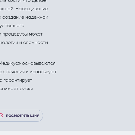
ль кости, что делает
еские процедуры
Рефлекторная терапия (рефлексотерапи
Корректировка жировых отложений липо
можной. Наращивание
Терапия
а создание надежной
 успешного
Травматология и ортопедия
а процедуры может
Урология и андрология
хнологии и сложности
Физиотерапия
 Медикус» основываются
Флебология
х лечения и используют
Хирургия
о гарантирует
Эндокринология
 снижает риски
ПОСМОТРЕТЬ ЦЕНУ