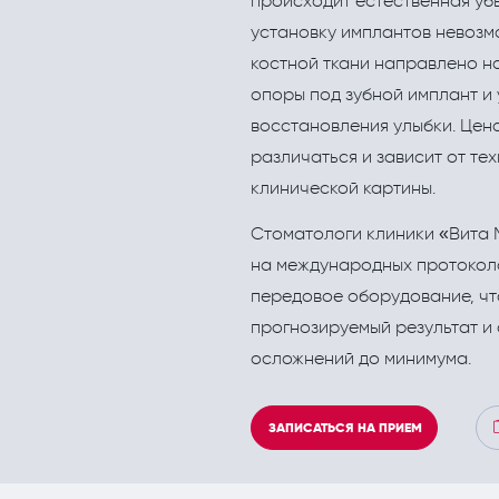
происходит естественная убы
Кардиология
Инъекционные эстетич
установку имплантов невоз
Кинезитерапия (ЛФК)
костной ткани направлено н
опоры под зубной имплант и
Колопроктология
восстановления улыбки. Цен
Лечебный массаж
различаться и зависит от те
клинической картины.
Мануальная терапия
Стоматологи клиники «Вита
Неврология
на международных протокола
Нефрология
передовое оборудование, чт
Онкология
прогнозируемый результат и
осложнений до минимума.
Остеопат и кинезиолог
ЗАПИСАТЬСЯ НА ПРИЕМ