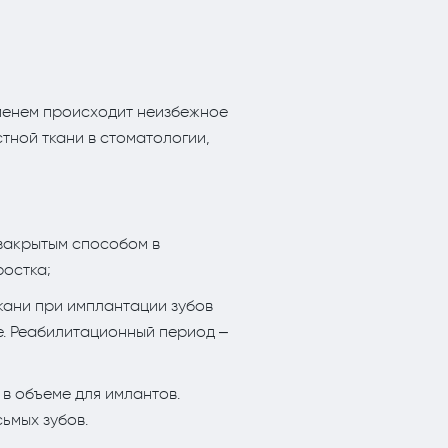
менем происходит неизбежное
тной ткани в стоматологии,
 закрытым способом в
ростка;
кани при имплантации зубов
е. Реабилитационный период –
 в объеме для имлантов.
ьмых зубов.