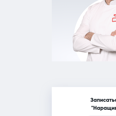
Записатьс
"Наращив