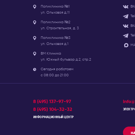
Поликлиника №1
ВК
ул. Ольховая д.11
Te
Поликлиника №2
ВК
ул. Строительная, д. 3
Te
Поликлиника №3
ул. Ольховая д.1
МА
ВМ Клиника
ул. Южный бульвар д.2, стр.2
Сегодня работаем
с 08:00 до 21:00
8 (495) 137-97-97
info@
8 (495) 104-32-32
ЭЛЕКТР
ИНФОРМАЦИОННЫЙ ЦЕНТР
НА