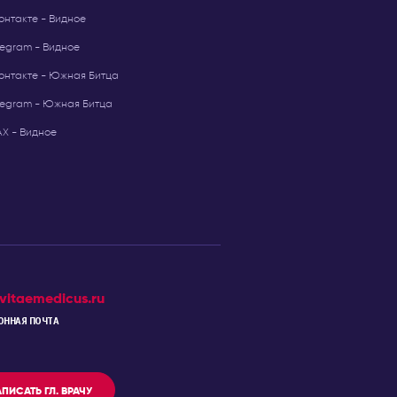
онтакте - Видное
legram - Видное
онтакте - Южная Битца
legram - Южная Битца
Х - Видное
vitaemedicus.ru
ОННАЯ ПОЧТА
ПИСАТЬ ГЛ. ВРАЧУ