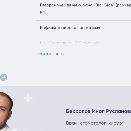
Резорбируемая мембрана "Bio-Gide" (размер
мм)
Инфильтрационная анестезия
Bio-Oss гранулы (0,5 грамма)
Показать цены
Скребок костный Micross
Бессолов Инал Русланов
Врач-стоматолог-хирург