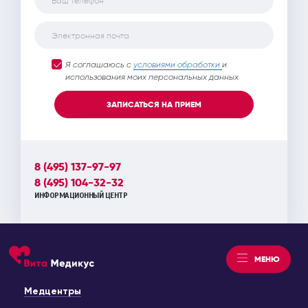
Ваш телефон*
Керамическая накладка Emax Overlay (с
Электронная почта
нанесением )
29 100 руб.
Я соглашаюсь с
условиями обработки
и
использования моих персональных данных
Индивидуальный абатмент
12 600 руб.
ЗАПИСАТЬСЯ НА ПРИЕМ
Индивидуальный циркониевый абатмент
13 400 руб.
8 (495) 137-97-97
Искусственная керамическая десна в области 1 зуба
8 (495) 104-32-32
5 700 руб.
ИНФОРМАЦИОННЫЙ ЦЕНТР
Временная фиксация коронки
300 руб.
МЕНЮ
Снятие коронки
800 руб.
Медцентры