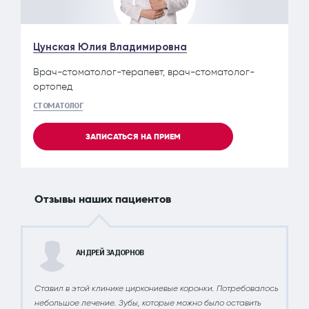
Коронка цельнолитая (CoCr)
9 500 руб.
Цунская Юлия Владимировна
Врач-стоматолог-терапевт, врач-стоматолог-
Коронка металлокерамическая
13 400 руб.
ортопед
СТОМАТОЛОГ
Коронка Металлокерамическая на имплантанте
премиум
ЗАПИСАТЬСЯ НА ПРИЕМ
33 900 руб.
Коронка на имплантате на винтовой фиксации
премиум
Отзывы наших пациентов
50 900 руб.
Коронка металлокерамическая премиум
АНДРЕЙ ЗАДОРНОВ
19 700 руб.
Керамическая коронка на каркасе Emax
Ставил в этой клинике циркониевые коронки. Потребовалось
26 100 руб.
небольшое лечение. Зубы, которые можно было оставить