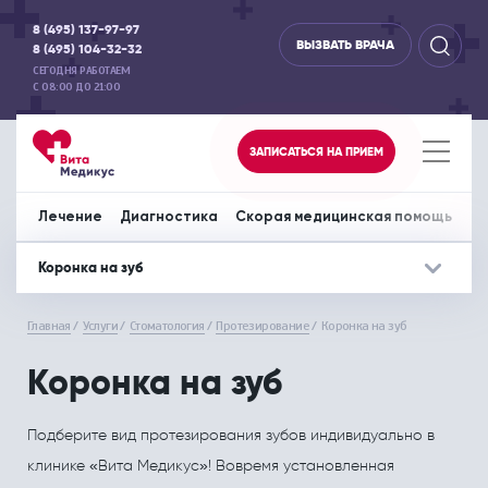
8 (495) 137-97-97
ВЫЗВАТЬ ВРАЧА
8 (495) 104-32-32
СЕГОДНЯ РАБОТАЕМ
С 08:00 ДО 21:00
ЗАПИСАТЬСЯ НА ПРИЕМ
Лечение
Диагностика
Скорая медицинская помощь
Пр
Коронка на зуб
Лечение
Дополнительно
Диагностика
Дополнительно
Скорая медиц
До
Главная
Услуги
Стоматология
Протезирование
Коронка на зуб
Акушерство и гинекология
Отделение офтальмологии
Аппаратная диагностика
Вызов врача на дом
Перевозка леж
СПЕЦИАЛИСТЫ
СПЕЦИАЛИСТЫ
Коронка на зуб
Аллергология и иммунология
Отоларингология
ЦЕНЫ НА УСЛУГИ
ЦЕНЫ НА УСЛУГИ
Подберите вид протезирования зубов индивидуально в
Гастроэнтерология
Педиатрия
МЕДИЦИНСКИЕ ЦЕНТРЫ
МЕДИЦИНСКИЕ ЦЕНТРЫ
клинике «Вита Медикус»! Вовремя установленная
Дерматовенерология
Психология