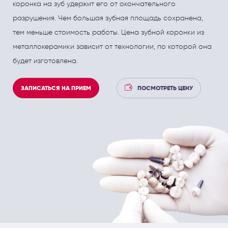
ПОЛЕЗНЫЕ СТАТЬИ
ПОЛЕЗНЫЕ СТАТЬИ
коронка на зуб удержит его от окончательного
разрушения. Чем большая зубная площадь сохранена,
Кардиология
Рефлекторная терапия (рефлексотерапия)
тем меньше стоимость работы. Цена зубной коронки из
Кинезитерапия (ЛФК)
Терапия
металлокерамики зависит от технологии, по которой она
Колопроктология
Травматология и ортопедия
будет изготовлена.
Лечебный массаж
Урология и андрология
ЗАПИСАТЬСЯ НА ПРИЕМ
ПОСМОТРЕТЬ ЦЕНУ
Мануальная терапия
Физиотерапия
Неврология
Флебология
Нефрология
Хирургия
Онкология
Эндокринология
Остеопат и кинезиолог