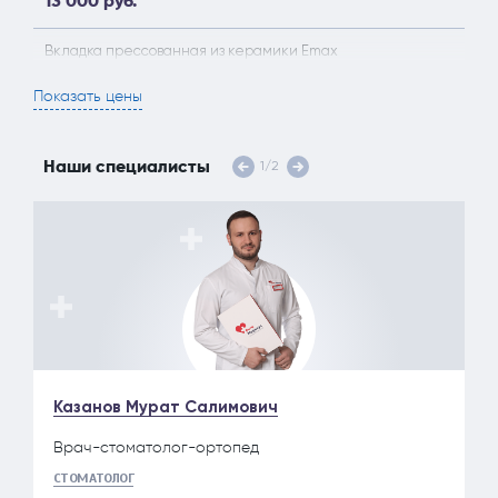
13 000 руб.
Вкладка прессованная из керамики Emax
25 800 руб.
Показать цены
Культевая вкладка из диоксида циркония
23 200 руб.
Наши специалисты
1
/
2
Культевая вкладка из диоксида циркония разборная
26 800 руб.
Казанов Мурат Салимович
Врач-стоматолог-ортопед
СТОМАТОЛОГ