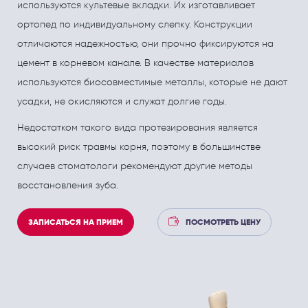
ПОЛЕЗНЫЕ СТАТЬИ
ПОЛЕЗНЫЕ СТАТЬИ
используются культевые вкладки. Их изготавливает
ортопед по индивидуальному слепку. Конструкции
Кардиология
Рефлекторная терапия (рефлексотерапия)
отличаются надежностью, они прочно фиксируются на
Кинезитерапия (ЛФК)
Терапия
цемент в корневом канале. В качестве материалов
Колопроктология
Травматология и ортопедия
используются биосовместимые металлы, которые не дают
усадки, не окисляются и служат долгие годы.
Лечебный массаж
Урология и андрология
Недостатком такого вида протезирования является
Мануальная терапия
Физиотерапия
высокий риск травмы корня, поэтому в большинстве
Неврология
Флебология
случаев стоматологи рекомендуют другие методы
восстановления зуба.
Нефрология
Хирургия
Онкология
Эндокринология
ЗАПИСАТЬСЯ НА ПРИЕМ
ПОСМОТРЕТЬ ЦЕНУ
Остеопат и кинезиолог