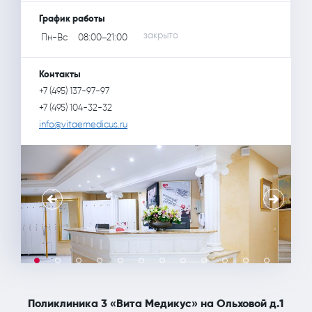
ПОЛЕЗНЫЕ СТАТЬИ
ПОЛЕЗНЫЕ СТАТЬИ
График работы
Кардиология
Рефлекторная терапия (рефлексотерапия)
закрыто
Пн-Вс
08:00–21:00
Поликлиника №3
Кинезитерапия (ЛФК)
Терапия
Контакты
Колопроктология
Травматология и ортопедия
+7 (495) 137-97-97
+7 (495) 104-32-32
Лечебный массаж
Урология и андрология
info@vitaemedicus.ru
Мануальная терапия
Физиотерапия
Неврология
Флебология
Нефрология
Хирургия
Онкология
Эндокринология
Остеопат и кинезиолог
Поликлиника 3 «Вита Медикус» на Ольховой д.1