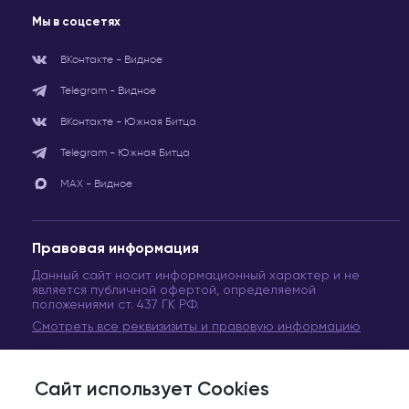
Мы в соцсетях
ВКонтакте - Видное
Telegram - Видное
ВКонтакте - Южная Битца
Telegram - Южная Битца
МАХ - Видное
Правовая информация
Данный сайт носит информационный характер и не
является публичной офертой, определяемой
положениями ст. 437 ГК РФ.
Смотреть все реквизизиты и правовую информацию
Сайт использует Cookies
© Сеть медицинских центров «Вита Медикус». 2011-2024