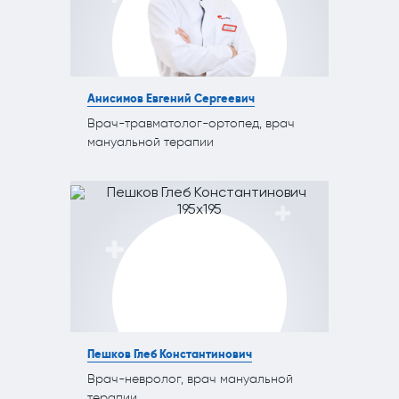
ПОЛЕЗНЫЕ СТАТЬИ
ПОЛЕЗНЫЕ СТАТЬИ
Кардиология
Рефлекторная терапия (рефлексотерапия)
Кинезитерапия (ЛФК)
Терапия
Анисимов Евгений Сергеевич
Колопроктология
Травматология и ортопедия
Врач-травматолог-ортопед, врач
Лечебный массаж
Урология и андрология
мануальной терапии
Мануальная терапия
Физиотерапия
Неврология
Флебология
Нефрология
Хирургия
Онкология
Эндокринология
Остеопат и кинезиолог
Пешков Глеб Константинович
Врач-невролог, врач мануальной
терапии