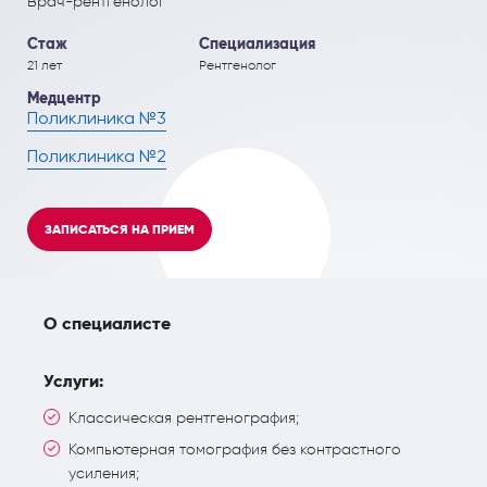
Врач-рентгенолог
ПОЛЕЗНЫЕ СТАТЬИ
ПОЛЕЗНЫЕ СТАТЬИ
Кардиология
Рефлекторная терапия (рефлексотерапия)
Стаж
Специализация
21 лет
Рентгенолог
Кинезитерапия (ЛФК)
Терапия
Медцентр
Поликлиника №3
Колопроктология
Травматология и ортопедия
Поликлиника №2
Лечебный массаж
Урология и андрология
Мануальная терапия
Физиотерапия
ЗАПИСАТЬСЯ НА ПРИЕМ
Неврология
Флебология
Нефрология
Хирургия
О специалисте
Онкология
Эндокринология
Услуги:
Остеопат и кинезиолог
Классическая рентгенография;
Компьютерная томография без контрастного
усиления;