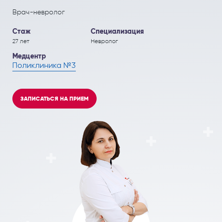
ПОЛЕЗНЫЕ СТАТЬИ
ПОЛЕЗНЫЕ СТАТЬИ
Врач-невролог
Кардиология
Рефлекторная терапия (рефлексотерапия)
Стаж
Специализация
Кинезитерапия (ЛФК)
Терапия
27 лет
Невролог
Медцентр
Колопроктология
Травматология и ортопедия
Поликлиника №3
Лечебный массаж
Урология и андрология
Мануальная терапия
Физиотерапия
ЗАПИСАТЬСЯ НА ПРИЕМ
Неврология
Флебология
Нефрология
Хирургия
Онкология
Эндокринология
Остеопат и кинезиолог