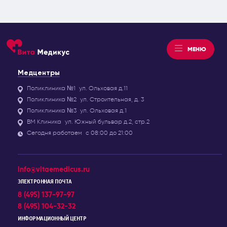
МЕНЮ
Медцентры
Поликлиника №1
ул. Ольховая д.11
Поликлиника №2
ул. Строительная, д. 3
Поликлиника №3
ул. Ольховая д.1
ВМ Клиника
ул. Южный бульвар д.2, стр.2
Сегодня работаем
с 08:00 до 21:00
info@vitaemedicus.ru
ЭЛЕКТРОННАЯ ПОЧТА
8 (495) 137-97-97
8 (495) 104-32-32
ИНФОРМАЦИОННЫЙ ЦЕНТР