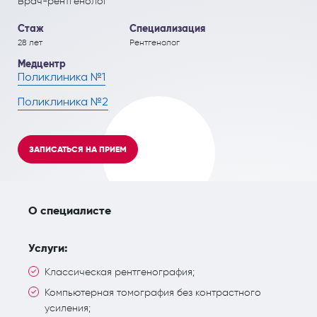
Врач-рентгенолог
ПОЛЕЗНЫЕ СТАТЬИ
ПОЛЕЗНЫЕ СТАТЬИ
Кардиология
Рефлекторная терапия (рефлексотерапия)
Стаж
Специализация
28 лет
Рентгенолог
Кинезитерапия (ЛФК)
Терапия
Медцентр
Поликлиника №1
Колопроктология
Травматология и ортопедия
Поликлиника №2
Лечебный массаж
Урология и андрология
Мануальная терапия
Физиотерапия
ЗАПИСАТЬСЯ НА ПРИЕМ
Неврология
Флебология
Нефрология
Хирургия
О специалисте
Онкология
Эндокринология
Услуги:
Остеопат и кинезиолог
Классическая рентгенография;
Компьютерная томография без контрастного
усиления;