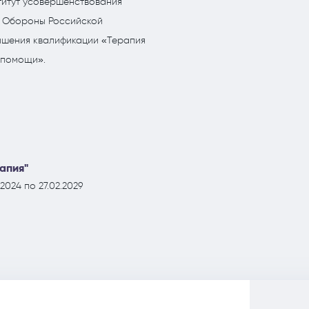
титут усовершенствования
 Обороны Российской
ышения квалификации «Терапия
 помощи».
апия"
2024 по 27.02.2029