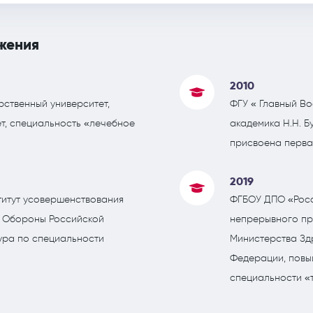
жения
2010
ственный университет,
ФГУ « Главный В
т, специальность «лечебное
академика Н.Н. 
присвоена перва
2019
титут усовершенствования
ФГБОУ ДПО «Росс
 Обороны Российской
непрерывного п
ура по специальности
Министерства Зд
Федерации, повы
специальности «