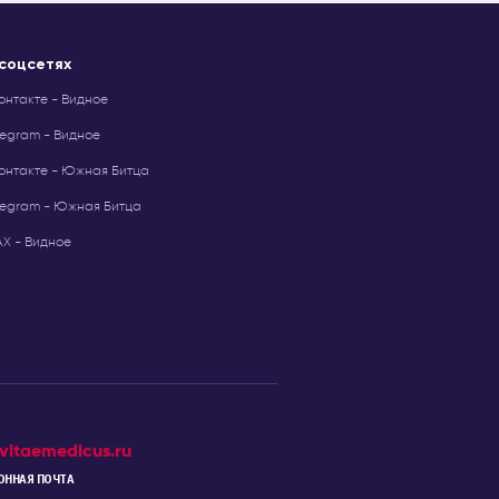
 соцсетях
онтакте - Видное
legram - Видное
онтакте - Южная Битца
legram - Южная Битца
Х - Видное
vitaemedicus.ru
ОННАЯ ПОЧТА