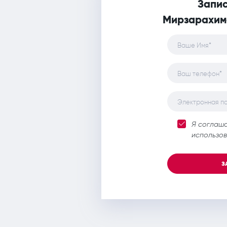
Запис
Мирзарахим
Ваше Имя*
Ваш телефон*
Электронная п
Я соглаш
использов
З