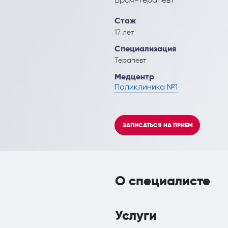
Кардиология
Инъекционные эстетич
Стаж
Кинезитерапия (ЛФК)
17 лет
Колопроктология
Специализация
Терапевт
Лечебный массаж
Медцентр
Мануальная терапия
Поликлиника №1
Неврология
ЗАПИСАТЬСЯ НА ПРИЕМ
Нефрология
Онкология
Остеопат и кинезиолог
О специалисте
Услуги