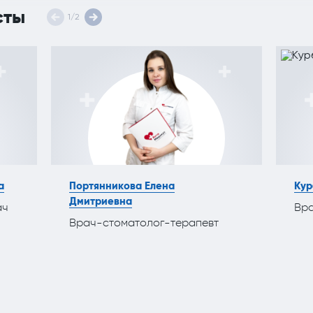
сты
1
/
2
а
Портянникова Елена
Кур
Дмитриевна
ач
Вра
Врач-стоматолог-терапевт