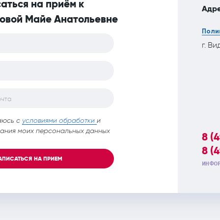
аться на приём к
Адре
овой Майе Анатольевне
Поли
г. Ви
очта
аюсь с
условиями обработки
и
ания моих персональных данных
8 (
8 (
АПИСАТЬСЯ НА ПРИЕМ
ИНФОР