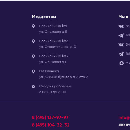
Медцентры
Мы в
Поликлиника №1
ВК
ул. Ольховая д.11
Te
Поликлиника №2
ВК
ул. Строительная, д. 3
Te
Поликлиника №3
ул. Ольховая д.1
МА
ВМ Клиника
ул. Южный бульвар д.2, стр.2
Сегодня работаем
с 08:00 до 21:00
8 (495) 137-97-97
info@
8 (495) 104-32-32
ЭЛЕКТР