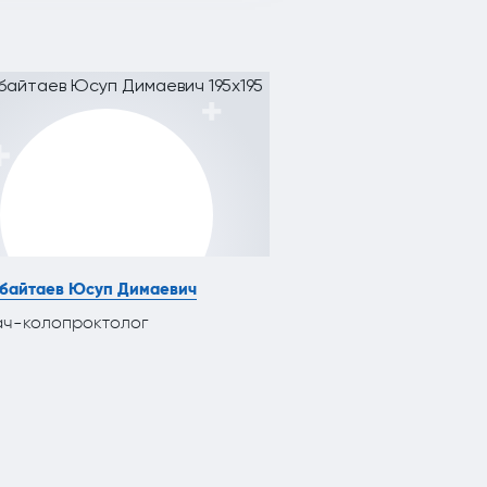
байтаев Юсуп Димаевич
Петрова Наталья Ол
ч-колопроктолог
Врач-оторинолари