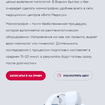
ПОЛЕЗНЫЕ СТАТЬИ
ПОЛЕЗНЫЕ СТАТЬИ
целью выявления патологий. В Видном быстро и без
очередей сделать маммографию удобнее всего в сети
Кардиология
Рефлекторная терапия (рефлексотерапия)
медицинских центров «Вита Медикус».
Кинезитерапия (ЛФК)
Терапия
Маммография – почти безболезненная процедура,
Колопроктология
Травматология и ортопедия
которая выполняется на рентгенологическом
Лечебный массаж
Урология и андрология
оборудовании. Направление на нее, как правило, выдает
врач-маммолог или гинеколог. Длительность
Мануальная терапия
Физиотерапия
исследования с процессом подготовки составляет в
Неврология
Флебология
среднем 15-20 минут, а результаты будут готовы сразу
после диагностики.
Нефрология
Хирургия
Онкология
Эндокринология
ЗАПИСАТЬСЯ НА ПРИЕМ
ПОСМОТРЕТЬ ЦЕНУ
Остеопат и кинезиолог