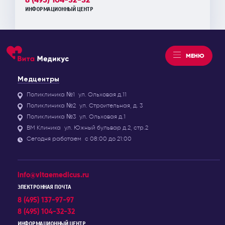
ИНФОРМАЦИОННЫЙ ЦЕНТР
МЕНЮ
Медцентры
Поликлиника №1
ул. Ольховая д.11
Поликлиника №2
ул. Строительная, д. 3
Поликлиника №3
ул. Ольховая д.1
ВМ Клиника
ул. Южный бульвар д.2, стр.2
Сегодня работаем
с 08:00 до 21:00
info@vitaemedicus.ru
ЭЛЕКТРОННАЯ ПОЧТА
8 (495) 137-97-97
8 (495) 104-32-32
ИНФОРМАЦИОННЫЙ ЦЕНТР