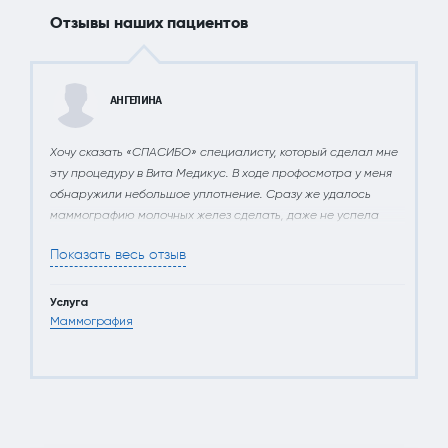
Отзывы наших пациентов
АНГЕЛИНА
Хочу сказать «СПАСИБО» специалисту, который сделал мне
эту процедуру в Вита Медикус. В ходе профосмотра у меня
обнаружили небольшое уплотнение. Сразу же удалось
маммографию молочных желез сделать, даже не успела
испугаться. Лечения не потребовалось, но теперь я точно
Показать весь отзыв
буду бдительнее и чаще проверять грудь!
Услуга
Маммография