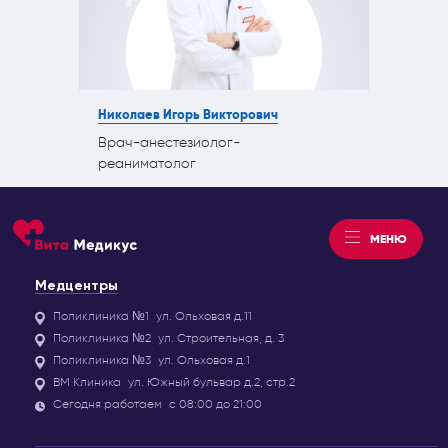
Николаев Игорь Викторович
Врач-анестезиолог-
реаниматолог
МЕНЮ
Медцентры
Поликлиника №1
ул. Ольховая д.11
Поликлиника №2
ул. Строительная, д. 3
Поликлиника №3
ул. Ольховая д.1
ВМ Клиника
ул. Южный бульвар д.2, стр.2
Сегодня работаем
с 08:00 до 21:00