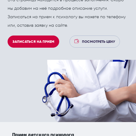
ПОЛЕЗНЫЕ СТАТЬИ
ПОЛЕЗНЫЕ СТАТЬИ
мы добавим на неё подробное описание услуги.
Кардиология
Рефлекторная терапия (рефлексотерапия)
Записаться на прием к психологу вы можете по телефону
Кинезитерапия (ЛФК)
Терапия
или, оставив заявку на сайте.
Колопроктология
Травматология и ортопедия
ЗАПИСАТЬСЯ НА ПРИЕМ
ПОСМОТРЕТЬ ЦЕНУ
Лечебный массаж
Урология и андрология
Мануальная терапия
Физиотерапия
Неврология
Флебология
Нефрология
Хирургия
Онкология
Эндокринология
Остеопат и кинезиолог
Прием детского психолога