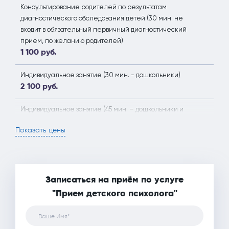
Консультирование родителей по результатам
диагностического обследования детей (30 мин. не
входит в обязательный первичный диагностический
прием, по желанию родителей)
1 100 руб.
Индивидуальное занятие (30 мин. - дошкольники)
2 100 руб.
Индивидуальное занятие (45 мин. – дошкольники и
дети до 12 лет)
Показать цены
2 500 руб.
Индивидуальное занятие (1 час – подростки с 13 лет)
2 600 руб.
Записаться на приём по услуге
Индивидуальное занятие с психологом с элементами
"Прием детского психолога"
сенсорной комнаты
2 600 руб.
Ваше Имя*