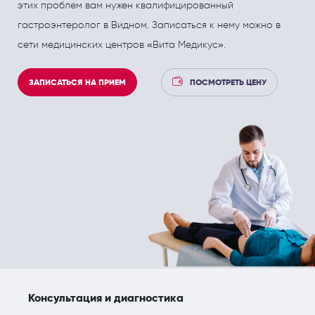
ПОЛЕЗНЫЕ СТАТЬИ
ПОЛЕЗНЫЕ СТАТЬИ
этих проблем вам нужен квалифицированный
гастроэнтеролог в Видном. Записаться к нему можно в
Кардиология
Рефлекторная терапия (рефлексотерапия)
сети медицинских центров «Вита Медикус».
Кинезитерапия (ЛФК)
Терапия
Колопроктология
Травматология и ортопедия
ЗАПИСАТЬСЯ НА ПРИЕМ
ПОСМОТРЕТЬ ЦЕНУ
Лечебный массаж
Урология и андрология
Мануальная терапия
Физиотерапия
Неврология
Флебология
Нефрология
Хирургия
Онкология
Эндокринология
Остеопат и кинезиолог
Консультация и диагностика