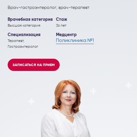
ПОЛЕЗНЫЕ СТАТЬИ
ПОЛЕЗНЫЕ СТАТЬИ
Врач-гастроэнтеролог, врач-терапевт
Кардиология
Рефлекторная терапия (рефлексотерапия)
Врачебная категория
Стаж
Кинезитерапия (ЛФК)
Терапия
Высшая категория
36 лет
Специализация
Медцентр
Колопроктология
Травматология и ортопедия
Поликлиника №1
Терапевт,
Гастроэнтеролог
Лечебный массаж
Урология и андрология
Мануальная терапия
Физиотерапия
ЗАПИСАТЬСЯ НА ПРИЕМ
Неврология
Флебология
Нефрология
Хирургия
Онкология
Эндокринология
Остеопат и кинезиолог