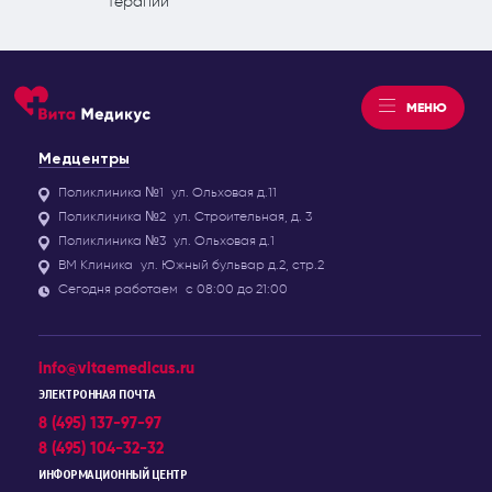
терапии
МЕНЮ
Медцентры
Поликлиника №1
ул. Ольховая д.11
Поликлиника №2
ул. Строительная, д. 3
Поликлиника №3
ул. Ольховая д.1
ВМ Клиника
ул. Южный бульвар д.2, стр.2
Сегодня работаем
с 08:00 до 21:00
info@vitaemedicus.ru
ЭЛЕКТРОННАЯ ПОЧТА
8 (495) 137-97-97
8 (495) 104-32-32
ИНФОРМАЦИОННЫЙ ЦЕНТР