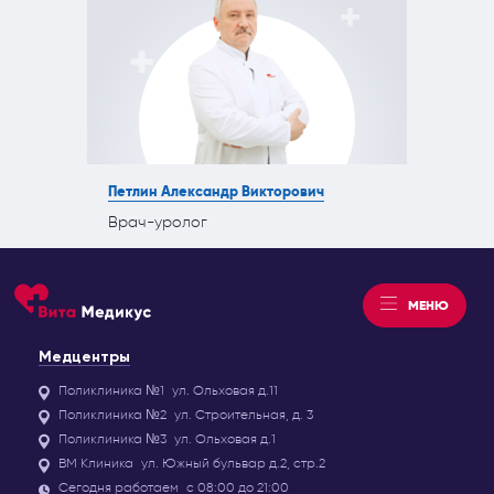
Петлин Александр Викторович
Врач-уролог
МЕНЮ
Медцентры
Поликлиника №1
ул. Ольховая д.11
Поликлиника №2
ул. Строительная, д. 3
Поликлиника №3
ул. Ольховая д.1
ВМ Клиника
ул. Южный бульвар д.2, стр.2
Сегодня работаем
с 08:00 до 21:00