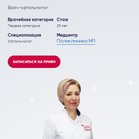
ПОЛЕЗНЫЕ СТАТЬИ
ПОЛЕЗНЫЕ СТАТЬИ
Врач-офтальмолог
Кардиология
Рефлекторная терапия (рефлексотерапия)
Врачебная категория
Стаж
Кинезитерапия (ЛФК)
Терапия
Первая категория
29 лет
Специализация
Медцентр
Колопроктология
Травматология и ортопедия
Поликлиника №1
Офтальмолог
Лечебный массаж
Урология и андрология
Мануальная терапия
Физиотерапия
ЗАПИСАТЬСЯ НА ПРИЕМ
Неврология
Флебология
Нефрология
Хирургия
Онкология
Эндокринология
Остеопат и кинезиолог