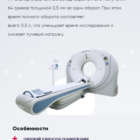
ПОЛЕЗНЫЕ СТАТЬИ
ПОЛЕЗНЫЕ СТАТЬИ
64 срезов толщиной 0,5 мм за один оборот. При этом
Кардиология
Рефлекторная терапия (рефлексотерапия)
время полного оборота составляет
Кинезитерапия (ЛФК)
Терапия
всего 0,5 с, что уменьшает время исследования и
снижает лучевую нагрузку.
Колопроктология
Травматология и ортопедия
Лечебный массаж
Урология и андрология
Мануальная терапия
Физиотерапия
Неврология
Флебология
Нефрология
Хирургия
Онкология
Эндокринология
Остеопат и кинезиолог
Особенности
ШИРОКИЙ ДИАПАЗОН СКАНИРОВАНИЯ