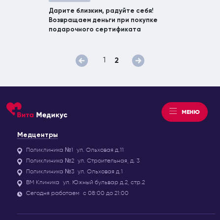
Дарите близким, радуйте себя!
Возвращаем деньги при покупке
подарочного сертификата
1
2
МЕНЮ
Медцентры
Поликлиника №1
ул. Ольховая д.11
Поликлиника №2
ул. Строительная, д. 3
Поликлиника №3
ул. Ольховая д.1
ВМ Клиника
ул. Южный бульвар д.2, стр.2
Сегодня работаем
с 08:00 до 21:00