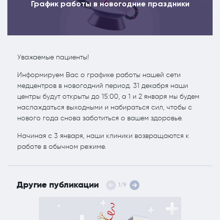
ПОЛЕЗНЫЕ СТАТЬИ
ПОЛЕЗНЫЕ СТАТЬИ
График работы в новогодние праздники
Кардиология
Рефлекторная терапия (рефлексотерапия)
Кинезитерапия (ЛФК)
Терапия
Уважаемые пациенты!
Колопроктология
Травматология и ортопедия
Информируем Вас о графике работы нашей сети
Лечебный массаж
Урология и андрология
медцентров в новогодний период. 31 декабря наши
центры будут открыты до 15:00, а 1 и 2 января мы будем
Мануальная терапия
Физиотерапия
наслаждаться выходными и набираться сил, чтобы с
Неврология
Флебология
нового года снова заботиться о вашем здоровье.
Начиная с 3 января, наши клиники возвращаются к
Нефрология
Хирургия
работе в обычном режиме.
Онкология
Эндокринология
Остеопат и кинезиолог
Другие публикации
1
/
9