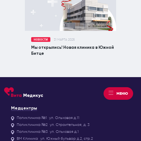
НОВОСТИ
31 МАРТА 2025
Мы открылись! Новая клиника в Южной
Битце
МЕНЮ
Медцентры
Поликлиника №1
ул. Ольховая д.11
Поликлиника №2
ул. Строительная, д. 3
Поликлиника №3
ул. Ольховая д.1
ВМ Клиника
ул. Южный бульвар д.2, стр.2