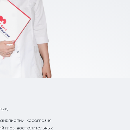
я)
литиками
лых;
 амблиопии, косоглазия,
ий глаз, воспалительных