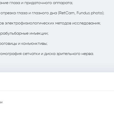
ание глаза и придаточного аппарата;
трезка глаза и глазного дна (RetCam, Fundus photo);
ов электрофизиологических методов исследования;
арабульбарные инъекции;
роговицы и конъюнктивы;
омография сетчатки и диска зрительного нерва.
ии