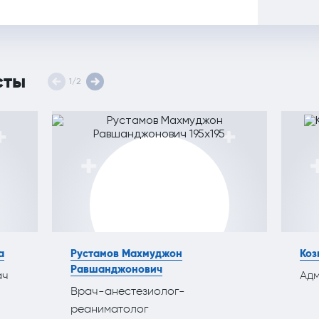
сты
1
/
2
а
Рустамов Махмуджон
Коз
Равшанджонович
ач
Ад
Врач-анестезиолог-
реаниматолог