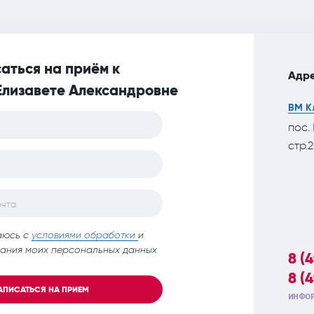
аться на приём к
Адре
Елизавете Александровне
ВМ К
пос.
стр.2
очта
аюсь с
условиями обработки
и
ания моих персональных данных
8 (
8 (
АПИСАТЬСЯ НА ПРИЕМ
ИНФОР