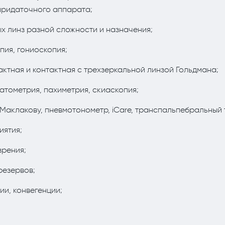
 придаточного аппарата;
х линз разной сложности и назначения;
пия, гониоскопия;
ктная и контактная с трехзеркальной линзой Гольдмана;
атометрия, пахиметрия, скиаскопия;
Маклакову, пневмотонометр, iСare, транспальпебральный 
иятия;
рения;
резервов;
и, конвегенции;