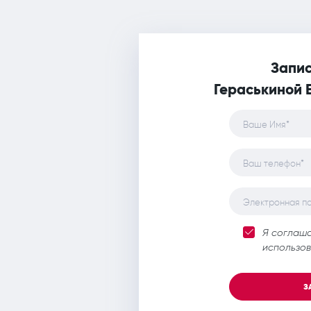
Запис
Гераськиной 
Ваше Имя*
Ваш телефон*
Электронная п
Я соглаш
использов
З