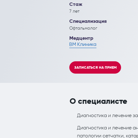
Кардиология
Инъекционные эстетич
Стаж
7 лет
Кинезитерапия (ЛФК)
Специализация
Колопроктология
Офтальмолог
Медцентр
Лечебный массаж
ВМ Клиника
Мануальная терапия
Неврология
ЗАПИСАТЬСЯ НА ПРИЕМ
Нефрология
Онкология
О специалисте
Остеопат и кинезиолог
Диагностика и лечение з
Диагностика и лечение ан
патологии сетчатки, ката