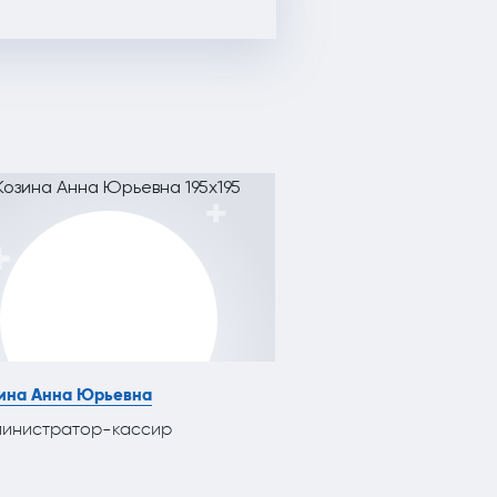
ина Анна Юрьевна
Бессолов Инал Русл
министратор-кассир
Врач-стоматолог-х