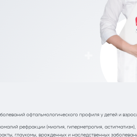
еские процедуры
Рефлекторная терапия (рефлексотерапи
Корректировка жировых отложений липо
Терапия
Травматология и ортопедия
Урология и андрология
Физиотерапия
Флебология
Хирургия
Эндокринология
аболеваний офтальмологического профиля у детей и взрос
омалий рефракции (миопия, гиперметропия, астигматизм),
ракты, глаукомы, врожденных и наследственных заболеван