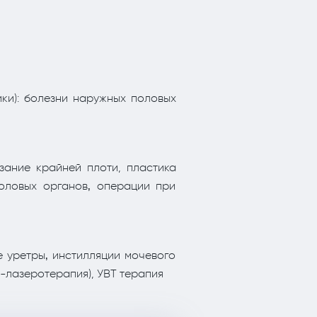
ики): болезни наружных половых
ание крайней плоти, пластика
оловых органов‚ операции при
 уретры‚ инстилляции мочевого
-лазеротерапия), УВТ терапия