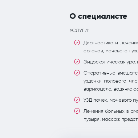
О специалисте
УСЛУГИ:
Диагностика и лечени
органов, мочевого пуз
Эндоскопическая уроло
Оперативные вмешате
уздечки полового чл
варикоцеле‚ водянке о
УЗД почек‚ мочевого п
Лечения больных в ам
пузыря‚ массаж предст