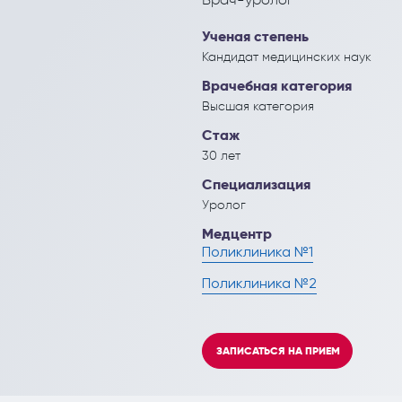
Кардиология
Инъекционные эстетич
Ученая степень
Кинезитерапия (ЛФК)
Кандидат медицинских наук
Колопроктология
Врачебная категория
Высшая категория
Лечебный массаж
Стаж
Мануальная терапия
30 лет
Специализация
Неврология
Уролог
Нефрология
Медцентр
Поликлиника №1
Онкология
Поликлиника №2
Остеопат и кинезиолог
ЗАПИСАТЬСЯ НА ПРИЕМ