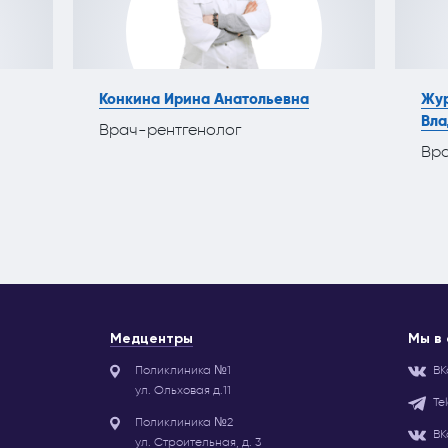
Конкина Ирина Анатольевна
Жур
Вла
Врач-рентгенолог
Вра
Медцентры
Мы в
Поликлиника №1
ВК
ул. Ольховая д.11
Te
Поликлиника №2
ВК
ул. Строительная, д. 3