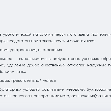
е урологической патологии первичного звена (поликлин
ыря, предстательной железы, почек и мочеточников
гия: уретроскопия, цистоскопия
льства‚ выполняемыми в амбулаторных условиях: обрез
ена‚ удаление доброкачественных опухолей наружных п
болочек яичка
узыря‚ предстательной железы
булаторных условиях различными методами: бужирование
ательной железы‚ аппаратными методами лечения(магнито