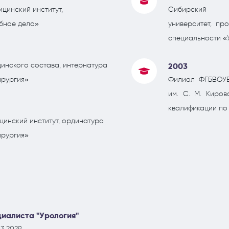
цинский институт,
Сибирский г
бное дело»
университет, пр
специальности «
инского состава, интернатура
2003
ирургия»
Филиал ФГБВОУВ
им. С. М. Киро
квалификации по
инский институт, ординатура
ирургия»
иалиста "Урология"
3.2029