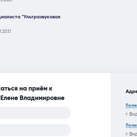
иалиста "Ультразвуковая
1.2031
аться на приём к
Адре
 Елене Владимировне
Поли
г. Ви
Поли
г. Ви