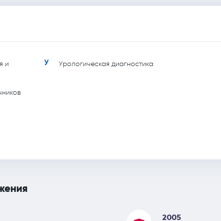
У
я и
Урологическая диагностика
чников
жения
2005