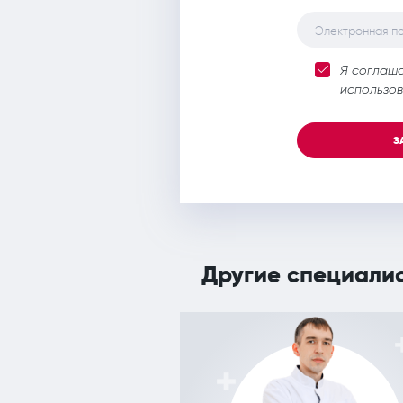
Электронная п
Я соглаш
использов
З
Другие специали