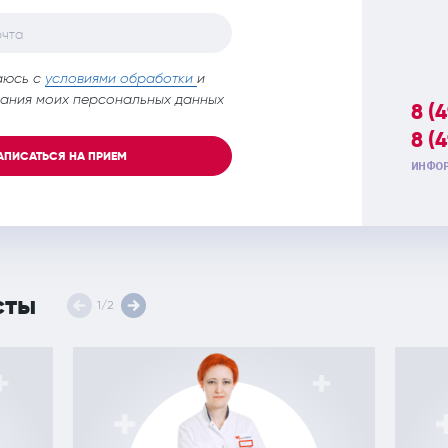
очта
аюсь с
условиями обработки
и
ания моих персональных данных
8 (
8 (
АПИСАТЬСЯ НА ПРИЕМ
ИНФОР
сты
1
/
2