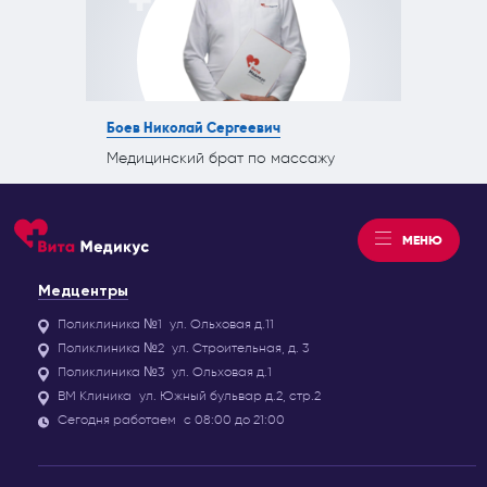
Боев Николай Сергеевич
Медицинский брат по массажу
МЕНЮ
Медцентры
Поликлиника №1
ул. Ольховая д.11
Поликлиника №2
ул. Строительная, д. 3
Поликлиника №3
ул. Ольховая д.1
ВМ Клиника
ул. Южный бульвар д.2, стр.2
Сегодня работаем
с 08:00 до 21:00