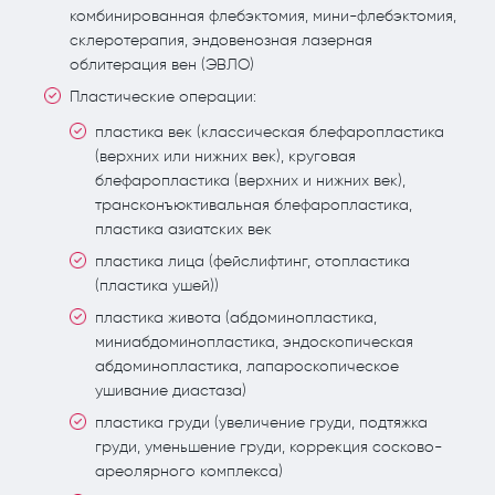
комбинированная флебэктомия, мини-флебэктомия,
склеротерапия, эндовенозная лазерная
облитерация вен (ЭВЛО)
Пластические операции:
пластика век (классическая блефаропластика
(верхних или нижних век), круговая
блефаропластика (верхних и нижних век),
трансконъюктивальная блефаропластика,
пластика азиатских век
пластика лица (фейслифтинг, отопластика
(пластика ушей))
пластика живота (абдоминопластика,
миниабдоминопластика, эндоскопическая
абдоминопластика, лапароскопическое
ушивание диастаза)
пластика груди (увеличение груди, подтяжка
груди, уменьшение груди, коррекция сосково-
ареолярного комплекса)