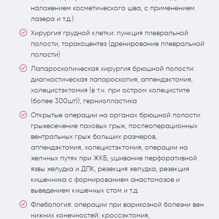
наложением косметического шва, с применением
лазера и т.д.)
Хирургия грудной клетки: пункция плевральной
полости, торакоцентез (дренирование плевральной
полости)
Лапароскопическая хирургия брюшной полости:
диагностическая лапароскопия, аппендэктомия,
холецистэктомия (в т.ч. при остром холецистите
(более 300шт)), герниопластика
Открытые операции на органах брюшной полости:
грыжесечение паховых грыж, послеоперационных
вентральных грыж больших размеров,
аппендэктомия, холецистэктомия, операции на
желчных путях при ЖКБ, ушивание перфоративной
язвы желудка и ДПК, резекция желудка, резекция
кишечника с формированием анастомозов и
выведением кишечных стом и т.д.
Флебология: операции при варикозной болезни вен
нижних конечностей: кроссэктомия,