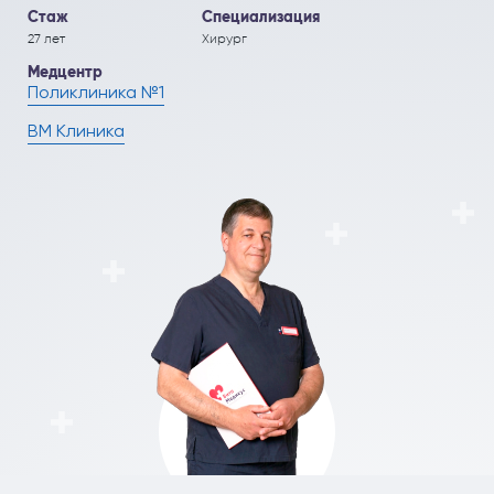
ПОЛЕЗНЫЕ СТАТЬИ
ПОЛЕЗНЫЕ СТАТЬИ
Стаж
Специализация
27 лет
Кардиология
Рефлекторная терапия (рефлексотерапия)
Хирург
Медцентр
Кинезитерапия (ЛФК)
Терапия
Поликлиника №1
Колопроктология
Травматология и ортопедия
ВМ Клиника
Лечебный массаж
Урология и андрология
Мануальная терапия
Физиотерапия
Неврология
Флебология
Нефрология
Хирургия
Онкология
Эндокринология
Остеопат и кинезиолог