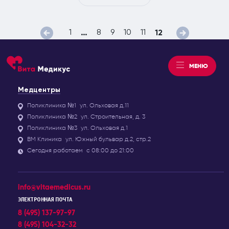
1
8
9
10
11
…
12
МЕНЮ
Медцентры
Поликлиника №1
ул. Ольховая д.11
Поликлиника №2
ул. Строительная, д. 3
Поликлиника №3
ул. Ольховая д.1
ВМ Клиника
ул. Южный бульвар д.2, стр.2
Сегодня работаем
с 08:00 до 21:00
info@vitaemedicus.ru
ЭЛЕКТРОННАЯ ПОЧТА
8 (495) 137-97-97
8 (495) 104-32-32