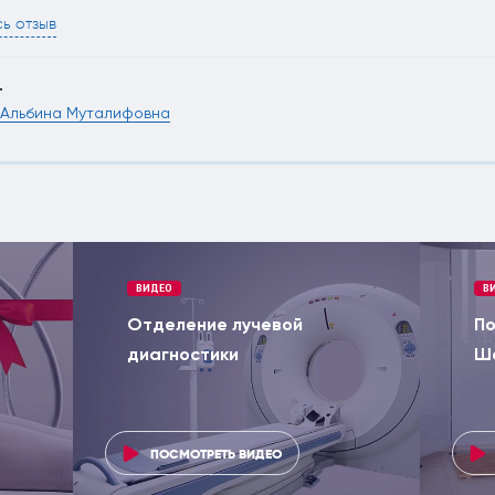
сь отзыв
т
 Альбина Муталифовна
ВИДЕО
В
Отделение лучевой
По
диагностики
Ш
ПОСМОТРЕТЬ ВИДЕО