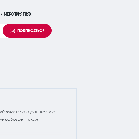
 И МЕРОПРИЯТИЯХ
ПОДПИСАТЬСЯ
БУТУС
Замеч
й язык и со взрослым, и с
улыбк
те работает такой
06 Ию