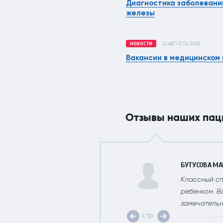
Диагностика заболевани
железы
НОВОСТИ
12 АВГУСТА 2025
Вакансии в медицинском 
Отзывы наших пац
БУТУСОВА МА
обы лечение прошло
Классный сп
ние с огромным
ребенком. В
замечательн
1/30
06 Июл 2021