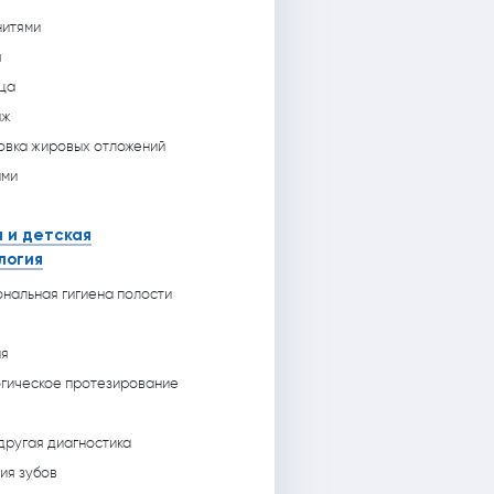
нитями
я
ца
аж
овка жировых отложений
ами
 и детская
логия
нальная гигиена полости
ия
гическое протезирование
 другая диагностика
ия зубов