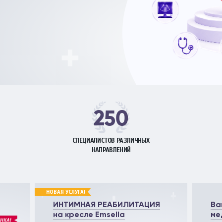
еские процедуры
Рефлекторная терапия (рефлексотерапи
Корректировка жировых отложений липо
Терапия
Травматология и ортопедия
Урология и андрология
Физиотерапия
Флебология
250
Хирургия
СПЕЦИАЛИСТОВ РАЗЛИЧНЫХ
Эндокринология
НАПРАВЛЕНИЙ
НОВАЯ УСЛУГА!
ИНТИМНАЯ РЕАБИЛИТАЦИЯ
Ва
на кресле Emsella
ме