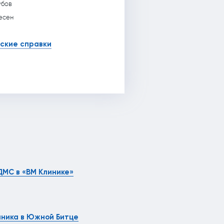
убов
есен
ские справки
ДМС в «ВМ Клинике»
иника в Южной Битце