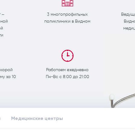
т –
3 многопрофильных
Ведущ
нной
поликлиники в Видном
Видн
ой
медиц
ти
скорой
Работаем ежедневно
у за 10
Пн-Вс c 8:00 до 21:00
ы
Медицинские центры