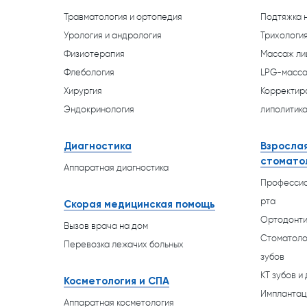
Травматология и ортопедия
Подтяжка 
Урология и андрология
Трихологи
Физиотерапия
Массаж ли
Флебология
LPG-масс
Хирургия
Корректир
Эндокринология
липолитик
Диагностика
Взрослая
стомато
Аппаратная диагностика
Профессио
рта
Скорая медицинская помощь
Ортодонт
Вызов врача на дом
Стоматоло
Перевозка лежачих больных
зубов
КТ зубов и
Косметология и СПА
Имплантац
Аппаратная косметология