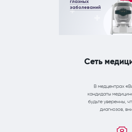
глазных
заболеваний
Сеть медиц
В медцентрах «В
кандидаты медицинс
будьте уверенны, 
диагнозов, вн