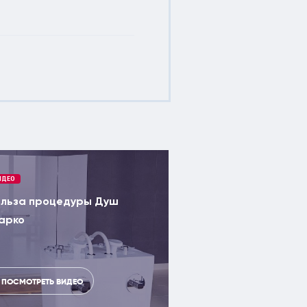
Спец
Борсо
ИДЕО
льза процедуры Душ
арко
ПОСМОТРЕТЬ ВИДЕО