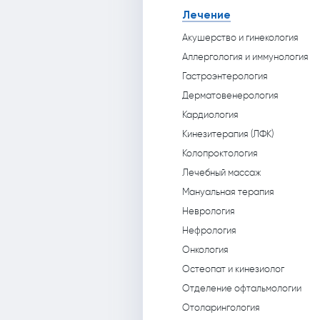
Лечение
Акушерство и гинекология
Аллергология и иммунология
Гастроэнтерология
Дерматовенерология
Кардиология
Кинезитерапия (ЛФК)
Колопроктология
Лечебный массаж
Мануальная терапия
Неврология
Нефрология
Онкология
Остеопат и кинезиолог
Отделение офтальмологии
Отоларингология